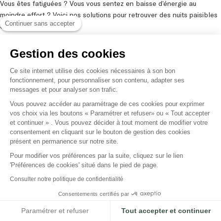
Vous êtes fatiguées ? Vous vous sentez en baisse d’énergie au
moindre effort ? Voici nos solutions pour retrouver des nuits paisibles
Continuer sans accepter
et réparatrices !
Gestion des cookies
1
…
6
7
8
9
Ce site internet utilise des cookies nécessaires à son bon
fonctionnement, pour personnaliser son contenu, adapter ses
messages et pour analyser son trafic.
Vous pouvez accéder au paramétrage de ces cookies pour exprimer
vos choix via les boutons « Paramétrer et refuser» ou « Tout accepter
et continuer » . Vous pouvez décider à tout moment de modifier votre
Compléments alimentaires et cosmétiques
consentement en cliquant sur le bouton de gestion des cookies
naturels, français et issus d'actifs de pomme.
présent en permanence sur notre site.
Pour modifier vos préférences par la suite, cliquez sur le lien
'Préférences de cookies' situé dans le pied de page.
NOTRE BOUTIQUE
NOTRE MARQUE
Consulter notre politique de confidentialité
Silhouette & métabolisme
Histoire et valeurs
Consentements certifiés par
Longévité capillaire
Pomothérapie
Paramétrer et refuser
Tout accepter et continuer