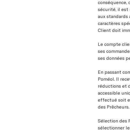
conséquence, d
sécurité, il e
aux standards a
caractères spéc
Client doit im
Le compte clien
ses commandes, 
ses données per
En passant co
Poméol. Il rece
réductions et 
accessible uniq
effectué soit 
des Prêcheurs
Sélection des P
sélectionner le