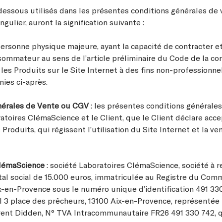
dessous utilisés dans les présentes conditions générales de 
ngulier, auront la signification suivante :
personne physique majeure, ayant la capacité de contracter et
sommateur au sens de l’article préliminaire du Code de la c
es Produits sur le Site Internet à des fins non-professionne
nies ci-après.
nérales de Vente ou CGV
: les présentes conditions générale
atoires ClémaScience et le Client, que le Client déclare accep
oduits, qui régissent l’utilisation du Site Internet et la ve
ClémaScience
: société Laboratoires ClémaScience, société à r
ital social de 15.000 euros, immatriculée au Registre du Com
x-en-Provence sous le numéro unique d’identification 491 330
al 3 place des prêcheurs, 13100 Aix-en-Provence, représentée
rent Didden, N° TVA Intracommunautaire FR26 491 330 742, q