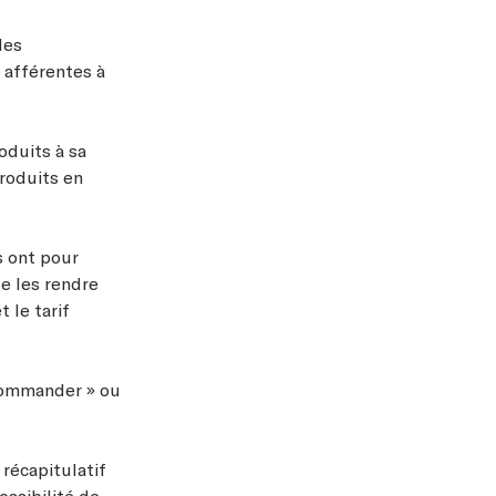
les
 afférentes à
oduits à sa
Produits en
es ont pour
de les rendre
 le tarif
 Commander » ou
 récapitulatif
possibilité de