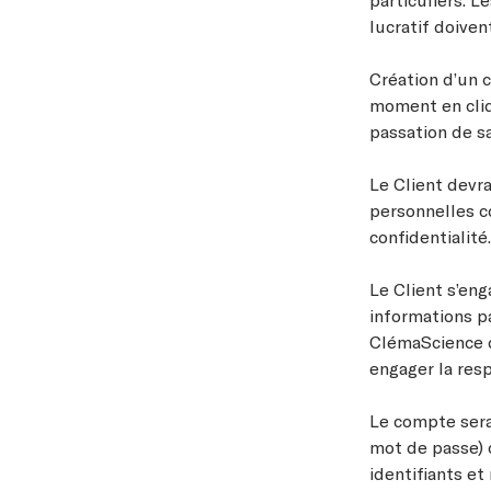
lucratif doive
Création d’un 
moment en cliq
passation de 
Le Client devr
personnelles c
confidentialit
Le Client s’eng
informations pa
ClémaScience d
engager la resp
Le compte sera
mot de passe) c
identifiants et