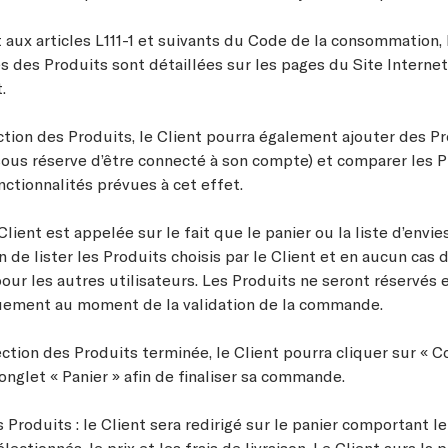
ux articles L111-1 et suivants du Code de la consommation, 
s des Produits sont détaillées sur les pages du Site Internet
t.
ction des Produits, le Client pourra également ajouter des Pr
(sous réserve d’être connecté à son compte) et comparer les 
onctionnalités prévues à cet effet.
Client est appelée sur le fait que le panier ou la liste d’envi
 de lister les Produits choisis par le Client et en aucun cas 
our les autres utilisateurs. Les Produits ne seront réservés et
uement au moment de la validation de la commande.
lection des Produits terminée, le Client pourra cliquer sur «
’onglet « Panier » afin de finaliser sa commande.
oduits : le Client sera redirigé sur le panier comportant le
ectionnés, le prix et les frais de livraison. Le Client aura la 