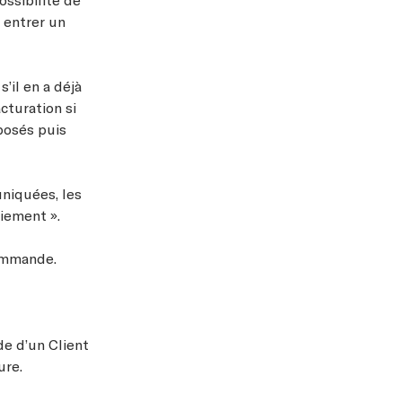
 entrer un
’il en a déjà
cturation si
oposés puis
uniquées, les
iement ».
commande.
e d’un Client
ure.