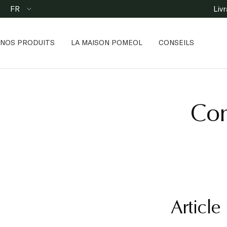
Passer
Langue
FR
Liv
au
contenu
NOS PRODUITS
LA MAISON POMEOL
CONSEILS
Con
Article