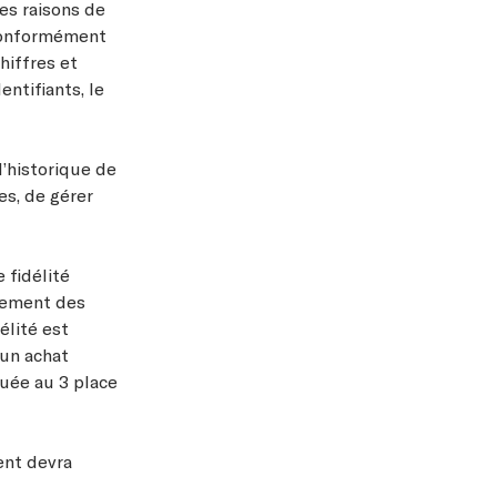
es raisons de
 conformément
hiffres et
entifiants, le
l’historique de
es, de gérer
fidélité
alement des
élité est
'un achat
tuée au 3 place
ent devra