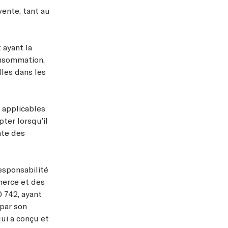
vente, tant au
 ayant la
onsommation,
lles dans les
s applicables
ter lorsqu’il
nte des
esponsabilité
merce et des
 742, ayant
 par son
ui a conçu et