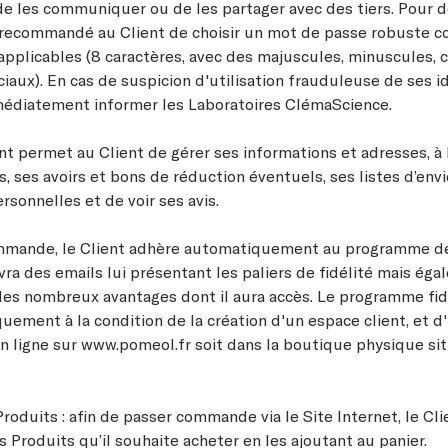
e les communiquer ou de les partager avec des tiers. Pour d
st recommandé au Client de choisir un mot de passe robuste
pplicables (8 caractères, avec des majuscules, minuscules, c
iaux). En cas de suspicion d'utilisation frauduleuse de ses id
médiatement informer les Laboratoires ClémaScience.
t permet au Client de gérer ses informations et adresses, à 
ses avoirs et bons de réduction éventuels, ses listes d’envi
sonnelles et de voir ses avis.
mmande, le Client adhère automatiquement au programme de 
vra des emails lui présentant les paliers de fidélité mais ég
des nombreux avantages dont il aura accès. Le programme fid
uement à la condition de la création d'un espace client, et d
en ligne sur www.pomeol.fr soit dans la boutique physique si
.
roduits : afin de passer commande via le Site Internet, le Cli
s Produits qu’il souhaite acheter en les ajoutant au panier.