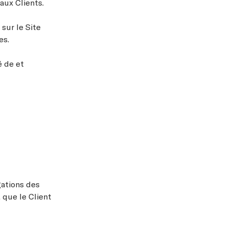
aux Clients.
sur le Site
es.
é de et
gations des
 que le Client