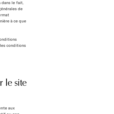
dans le fait,
générales de
ormat
nière à ce que
onditions
les conditions
 le site
ente aux
atif ou non-