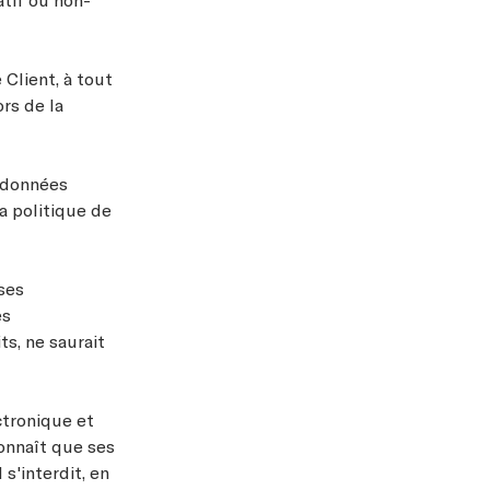
Client, à tout
rs de la
s données
a politique de
ses
es
s, ne saurait
ctronique et
connaît que ses
s'interdit, en