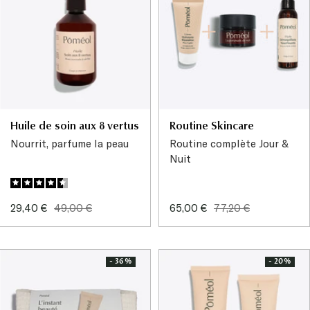
Huile de soin aux 8 vertus
Routine Skincare
Nourrit, parfume la peau
Routine complète Jour &
Nuit
Prix
Prix
Prix
Prix
29,40 €
49,00 €
65,00 €
77,20 €
de
normal
de
normal
vente
vente
- 36%
- 20%