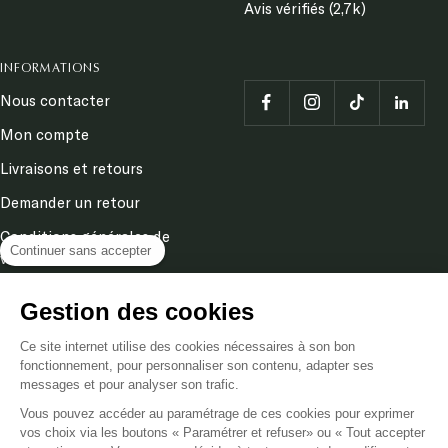
Avis vérifiés (2,7k)
INFORMATIONS
Nous contacter
Mon compte
Livraisons et retours
Demander un retour
Conditions générales de
Continuer sans accepter
ventes
Mentions légales
Gestion des cookies
Politique de confidentialité
& cookies
Ce site internet utilise des cookies nécessaires à son bon
fonctionnement, pour personnaliser son contenu, adapter ses
messages et pour analyser son trafic.
Langue
Vous pouvez accéder au paramétrage de ces cookies pour exprimer
FR
vos choix via les boutons « Paramétrer et refuser» ou « Tout accepter