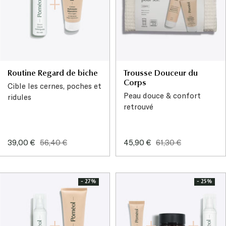
Routine Regard de biche
Trousse Douceur du
Corps
Cible les cernes, poches et
Peau douce & confort
ridules
retrouvé
Prix
Prix
Prix
Prix
39,00 €
56,40 €
45,90 €
61,30 €
de
normal
de
normal
vente
vente
- 27%
- 25%