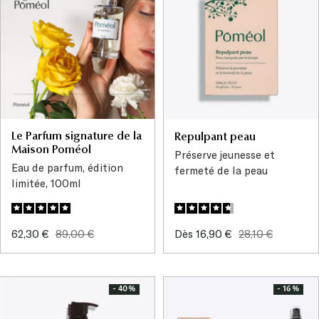
Le Parfum signature de la
Repulpant peau
Maison Poméol
Préserve jeunesse et
Eau de parfum, édition
fermeté de la peau
limitée, 100ml
Prix
Prix
Prix
Prix
62,30 €
89,00 €
Dès 16,90 €
28,10 €
de
normal
de
normal
vente
vente
- 40%
- 16%