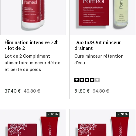
Élimination intensive 72h
Duo In&Out minceur
- lot de 2
drainant
Lot de 2 Complément
Cure minceur rétention
alimentaire minceur détox
d'eau
et perte de poids
Prix
Prix
Prix
Prix
37,40 €
49,80 €
51,80 €
64,80 €
de
normal
de
normal
vente
vente
- 20%
- 20%