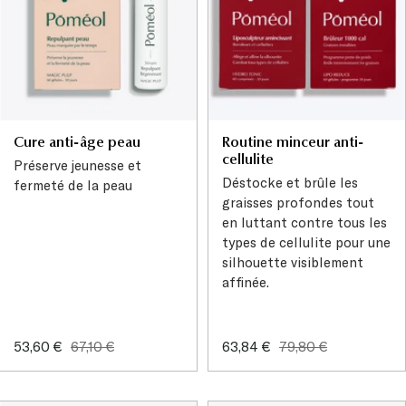
Cure anti-âge peau
Routine minceur anti-
cellulite
Préserve jeunesse et
Déstocke et brûle les
fermeté de la peau
graisses profondes tout
en luttant contre tous les
types de cellulite pour une
silhouette visiblement
affinée.
Prix
Prix
Prix
Prix
53,60 €
67,10 €
63,84 €
79,80 €
de
normal
de
normal
vente
vente