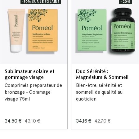
-50% SUR LE SOLAIRE
- 20%
Sublimateur solaire et
Duo Sérénité :
gommage visage
Magnésium & Sommeil
Comprimés préparateur de
Bien-être, sérénité et
bronzage - Gommage
sommeil de qualité au
visage 75ml
quotidien
Prix
Prix
Prix
Prix
34,50 €
43,10 €
34,16 €
42,70 €
de
normal
de
normal
vente
vente