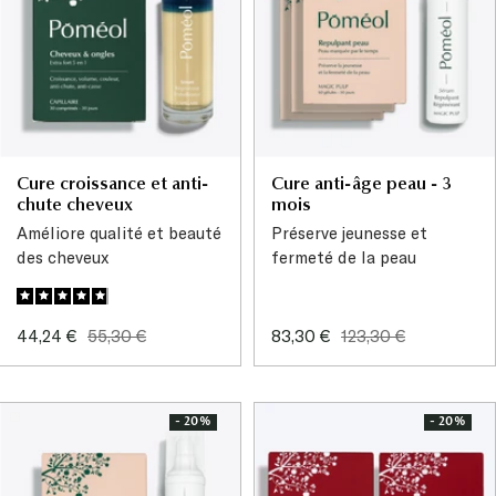
Cure croissance et anti-
Cure anti-âge peau - 3
chute cheveux
mois
Améliore qualité et beauté
Préserve jeunesse et
des cheveux
fermeté de la peau
Prix
Prix
Prix
Prix
44,24 €
55,30 €
83,30 €
123,30 €
de
normal
de
normal
vente
vente
- 20%
- 20%