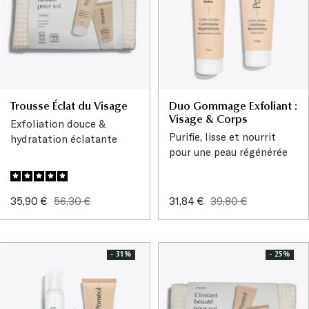
Trousse Éclat du Visage
Duo Gommage Exfoliant :
Visage & Corps
Exfoliation douce &
Purifie, lisse et nourrit
hydratation éclatante
pour une peau régénérée
Prix
Prix
Prix
Prix
35,90 €
56,30 €
31,84 €
39,80 €
de
normal
de
normal
vente
vente
- 31%
- 25%