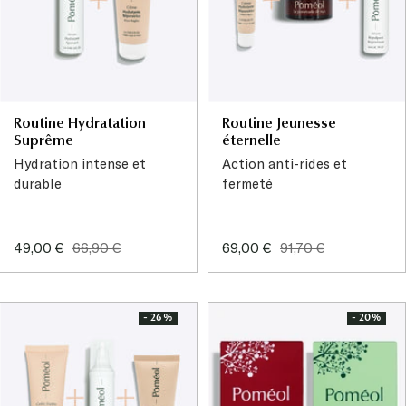
Routine Hydratation
Routine Jeunesse
Suprême
éternelle
Hydration intense et
Action anti-rides et
durable
fermeté
Prix
Prix
Prix
Prix
49,00 €
66,90 €
69,00 €
91,70 €
de
normal
de
normal
vente
vente
- 26%
- 20%