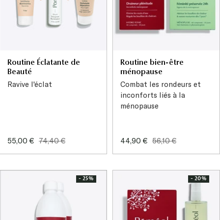
Routine Éclatante de
Routine bien-être
Beauté
ménopause
Ravive l'éclat
Combat les rondeurs et
inconforts liés à la
ménopause
Prix
Prix
Prix
Prix
55,00 €
74,40 €
44,90 €
56,10 €
de
normal
de
normal
vente
vente
- 25%
- 20%