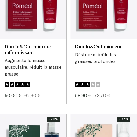
Duo In&Out minceur
Duo In&Out minceur
raffermissant
Déstocke, brûle les
Augmente la masse
graisses profondes
musculaire, réduit la masse
grasse
Prix
Prix
Prix
Prix
50,00 €
62,60 €
58,90 €
73,70 €
de
normal
de
normal
vente
vente
- 20%
- 32%