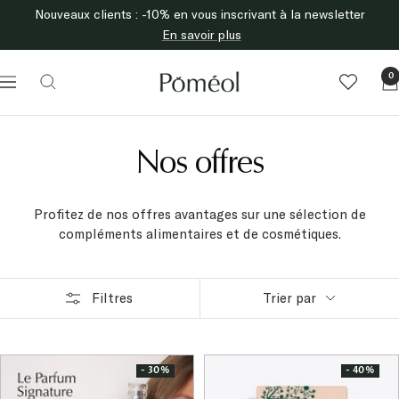
Passer
Nouveaux clients : -10% en vous inscrivant à la newsletter
au
En savoir plus
contenu
Poméol
0
Navigation
Nos offres
Profitez de nos offres avantages sur une sélection de
compléments alimentaires et de cosmétiques.
Filtres
Trier par
- 30%
- 40%