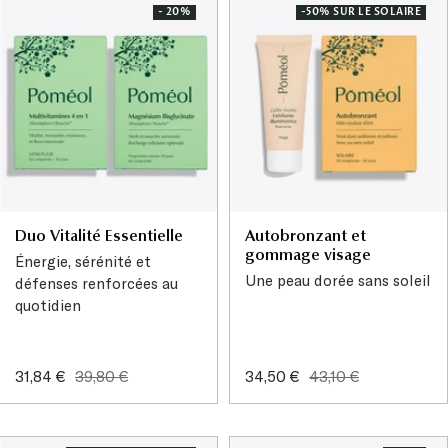
- 20%
-50% SUR LE SOLAIRE
Duo Vitalité Essentielle
Autobronzant et
gommage visage
Énergie, sérénité et
Une peau dorée sans soleil
défenses renforcées au
quotidien
Prix
Prix
Prix
Prix
31,84 €
39,80 €
34,50 €
43,10 €
de
normal
de
normal
vente
vente