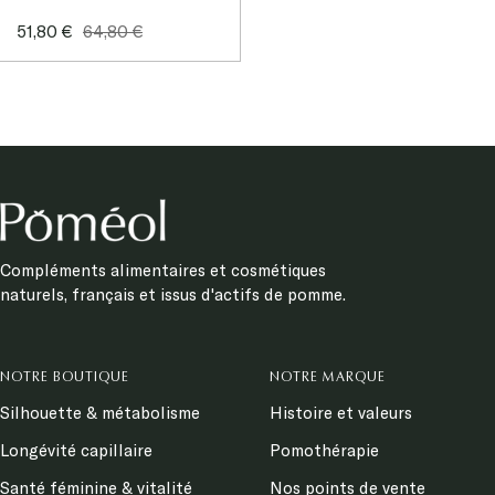
Prix
Prix
51,80 €
64,80 €
de
normal
vente
Compléments alimentaires et cosmétiques
naturels, français et issus d'actifs de pomme.
NOTRE BOUTIQUE
NOTRE MARQUE
Silhouette & métabolisme
Histoire et valeurs
Longévité capillaire
Pomothérapie
Santé féminine & vitalité
Nos points de vente