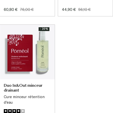
Prix
Prix
Prix
Prix
60,80 €
76,00 €
44,90 €
56,10 €
de
normal
de
normal
vente
vente
- 20%
Duo In&Out minceur
drainant
Cure minceur rétention
d'eau