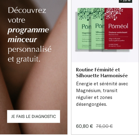
- 20%
Routine Féminité et
Silhouette Harmonisée
Énergie et sérénité avec
Magnésium, transit
régulier et zones
désengorgées.
Prix
Prix
60,80 €
76,00 €
de
normal