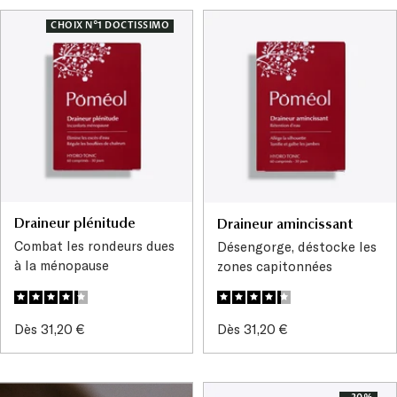
CHOIX N°1 DOCTISSIMO
Draineur plénitude
Draineur amincissant
Combat les rondeurs dues
Désengorge, déstocke les
à la ménopause
zones capitonnées
Prix
Prix
Dès 31,20 €
Dès 31,20 €
de
de
vente
vente