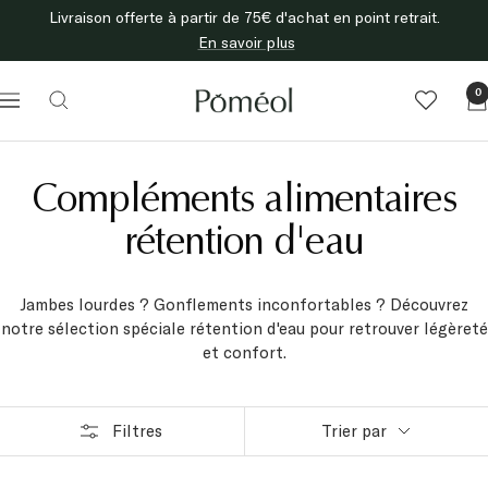
Passer
Livraison offerte à partir de 75€ d'achat en point retrait.
au
En savoir plus
contenu
Poméol
0
Navigation
Compléments alimentaires
rétention d'eau
Jambes lourdes ? Gonflements inconfortables ? Découvrez
notre sélection spéciale rétention d'eau pour retrouver légèreté
et confort.
Filtres
Trier par