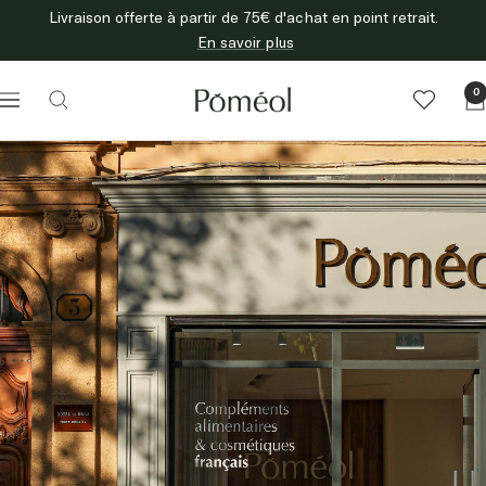
Passer
Livraison offerte à partir de 75€ d'achat en point retrait.
au
En savoir plus
contenu
Poméol
0
Navigation