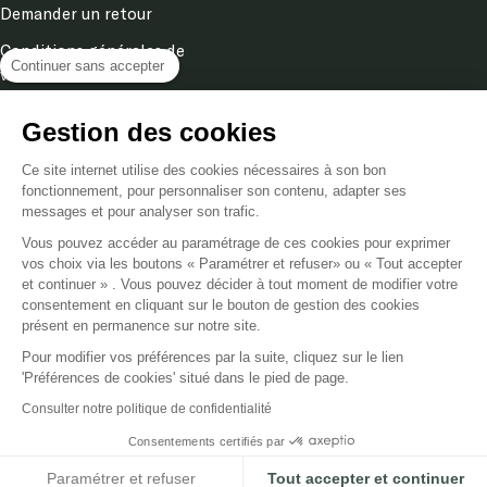
Conditions générales de
ventes
Continuer sans accepter
Mentions légales
Politique de confidentialité
Gestion des cookies
& cookies
Ce site internet utilise des cookies nécessaires à son bon
fonctionnement, pour personnaliser son contenu, adapter ses
messages et pour analyser son trafic.
Langue
FR
Vous pouvez accéder au paramétrage de ces cookies pour exprimer
vos choix via les boutons « Paramétrer et refuser» ou « Tout accepter
et continuer » . Vous pouvez décider à tout moment de modifier votre
Poméol
2026
consentement en cliquant sur le bouton de gestion des cookies
présent en permanence sur notre site.
Nous acceptons
Pour modifier vos préférences par la suite, cliquez sur le lien
'Préférences de cookies' situé dans le pied de page.
Consulter notre politique de confidentialité
Consentements certifiés par
AJOUTER AU PANIER - 32,90 €
Paramétrer et refuser
Tout accepter et continuer