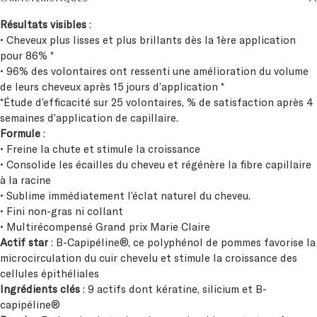
Résultats visibles
:
• Cheveux plus lisses et plus brillants dès la 1ère application
pour 86% *
• 96% des volontaires ont ressenti une amélioration du volume
de leurs cheveux après 15 jours d’application *
*Étude d’efficacité sur 25 volontaires, % de satisfaction après 4
semaines d’application de capillaire.
Formule
:
• Freine la chute et stimule la croissance
• Consolide les écailles du cheveu et régénère la fibre capillaire
à la racine
• Sublime immédiatement l’éclat naturel du cheveu.
• Fini non-gras ni collant
• Multirécompensé Grand prix Marie Claire
Actif star
: B-Capipéline®, ce polyphénol de pommes favorise la
microcirculation du cuir chevelu et stimule la croissance des
cellules épithéliales
Ingrédients
clés
: 9 actifs dont kératine, silicium et B-
capipéline®
Besoin
: Freiner la chute des cheveux durablement et renforcer