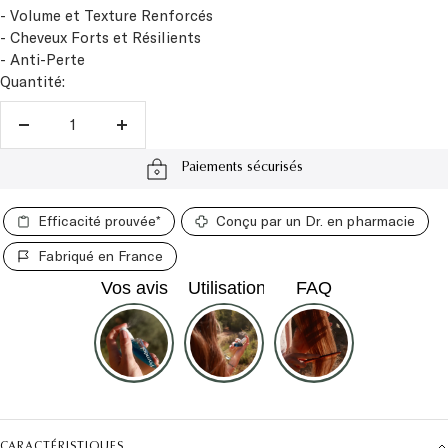
- Cheveux Forts et Résilients
- Anti-Perte
Quantité:
Réduire
Augmenter
la
la
Paiements sécurisés
quantité
quantité
Efficacité prouvée*
Conçu par un Dr. en pharmacie
Fabriqué en France
CARACTÉRISTIQUES