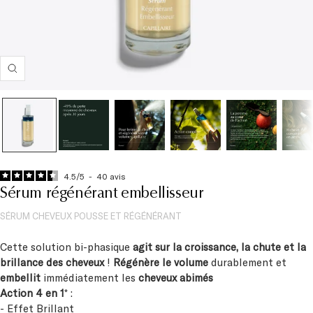
Zoom
4.5
/
5
-
40
avis
Sérum régénérant embellisseur
SÉRUM CHEVEUX POUSSE ET RÉGÉNÉRANT
Cette solution bi-phasique
agit sur la croissance, la chute et la
brillance des cheveux
!
Régénère le volume
durablement et
embellit
immédiatement les
cheveux abimés
Action 4 en 1
* :
- Effet Brillant
- Volume et Texture Renforcés