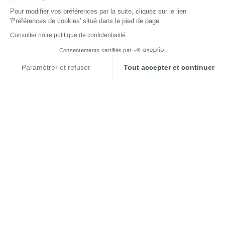
Pour modifier vos préférences par la suite, cliquez sur le lien
'Préférences de cookies' situé dans le pied de page.
Consulter notre politique de confidentialité
Consentements certifiés par
Paramétrer et refuser
Tout accepter et continuer
Axeptio consent
Plateforme de Gestion du Consentement : Personnalisez vos Option
Notre plateforme vous permet d'adapter et de gérer vos paramètres de