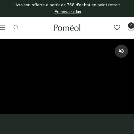
Passer
Livraison offerte à partir de 75€ d'achat en point retrait.
au
En savoir plus
contenu
Poméol
0
Navigation