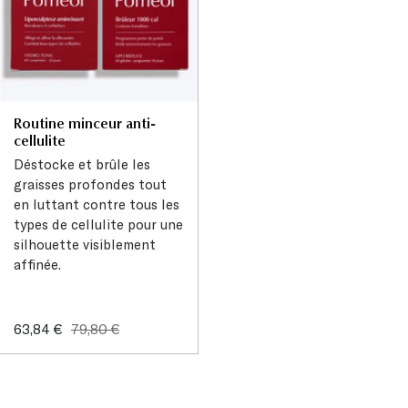
Routine minceur anti-
cellulite
Déstocke et brûle les
graisses profondes tout
en luttant contre tous les
types de cellulite pour une
silhouette visiblement
affinée.
Prix
Prix
63,84 €
79,80 €
de
normal
vente