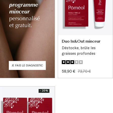
Duo In&Out minceur
Déstocke, brûle les
graisses profondes
Prix
Prix
58,90 €
73,70 €
de
normal
vente
- 20%