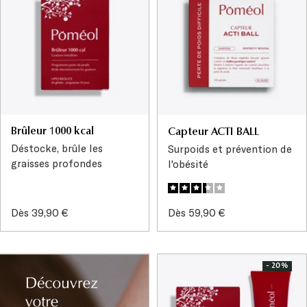
Brûleur 1000 kcal
Capteur ACTI BALL
Déstocke, brûle les
Surpoids et prévention de
graisses profondes
l'obésité
Prix
Prix
Dès 39,90 €
Dès 59,90 €
de
de
vente
vente
- 20%