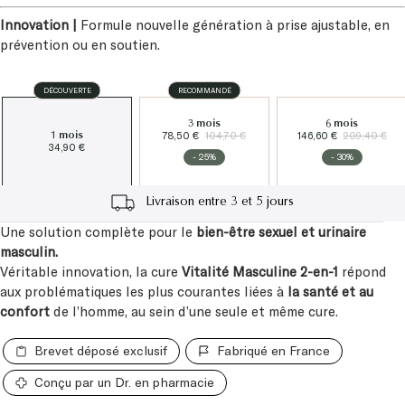
Innovation |
Formule nouvelle génération à prise ajustable, en
prévention ou en soutien.
DÉCOUVERTE
RECOMMANDÉ
3 mois
6 mois
78,50 €
104,70 €
146,60 €
209,40 €
1 mois
34,90 €
- 25%
- 30%
Cadeau à partir de 60€
Une solution complète pour le
bien-être sexuel et urinaire
masculin.
Véritable innovation, la cure
Vitalité Masculine 2-en-1
répond
aux problématiques les plus courantes liées à
la santé et au
confort
de l’homme, au sein d’une seule et même cure.
Brevet déposé exclusif
Fabriqué en France
Conçu par un Dr. en pharmacie