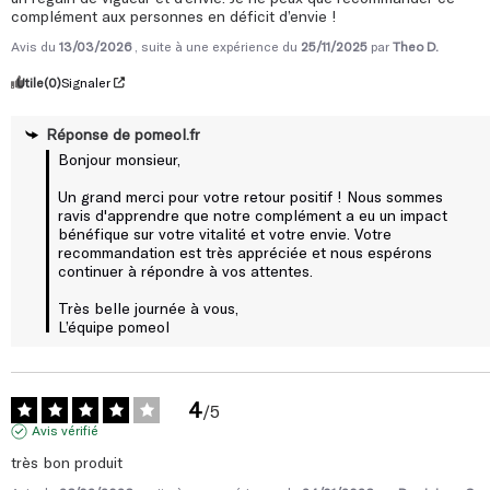
complément aux personnes en déficit d’envie !
vitalité, leur confiance et leur bien-être général, tout en
prenant soin de leur santé sexuelle, urinaire et prostatique.
Avis du
13/03/2026
, suite à une expérience du
25/11/2025
par
Theo D.
Utile
(0)
Signaler
Réponse de
pomeol.fr
Bonjour monsieur,

Un grand merci pour votre retour positif ! Nous sommes 
ravis d'apprendre que notre complément a eu un impact 
bénéfique sur votre vitalité et votre envie. Votre 
recommandation est très appréciée et nous espérons 
continuer à répondre à vos attentes.

Très belle journée à vous, 

L’équipe pomeol
4
/
5
Avis vérifié
très bon produit