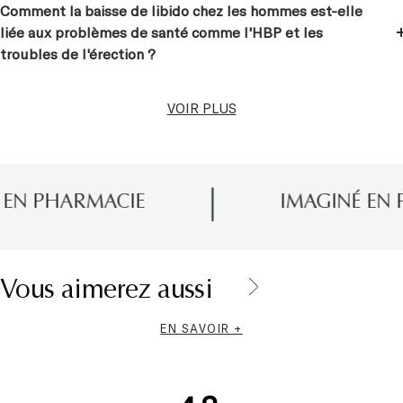
Comment la baisse de libido chez les hommes est-elle
liée aux problèmes de santé comme l'HBP et les
troubles de l'érection ?
VOIR PLUS
PHARMACIE
IMAGINÉ EN PRO
Vous aimerez aussi
Le complément alimentaire prostate Poméol® Vitalité
EN SAVOIR +
Masculine 2 en 1 incarne une réponse adaptée aux besoins des
hommes en quête de santé sexuelle, de bien-être général et de
maintien de la prostate, notamment pour ceux souffrant d'HBP,
d'hypertrophie prostatique, de troubles urinaires, de rétention