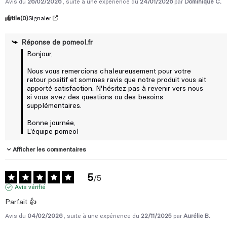
Avis du
26/02/2026
, suite à une expérience du
24/01/2026
par
Dominique C.
Utile
(0)
Signaler
Réponse de
pomeol.fr
Bonjour, 

Nous vous remercions chaleureusement pour votre 
retour positif et sommes ravis que notre produit vous ait 
apporté satisfaction. N'hésitez pas à revenir vers nous 
si vous avez des questions ou des besoins 
supplémentaires. 

Bonne journée,

L’équipe pomeol
Afficher les commentaires
5
/
5
Avis vérifié
Parfait 👍
Avis du
04/02/2026
, suite à une expérience du
22/11/2025
par
Aurélie B.