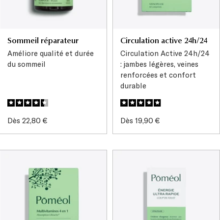
Sommeil réparateur
Circulation active 24h/24
Améliore qualité et durée
Circulation Active 24h/24
du sommeil
: jambes légères, veines
renforcées et confort
durable
Prix
Prix
Dès 22,80 €
Dès 19,90 €
de
de
vente
vente