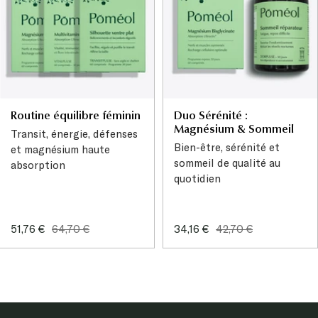
Routine équilibre féminin
Duo Sérénité :
Magnésium & Sommeil
Transit, énergie, défenses
Bien-être, sérénité et
et magnésium haute
sommeil de qualité au
absorption
quotidien
Prix
Prix
Prix
Prix
51,76 €
64,70 €
34,16 €
42,70 €
de
normal
de
normal
vente
vente