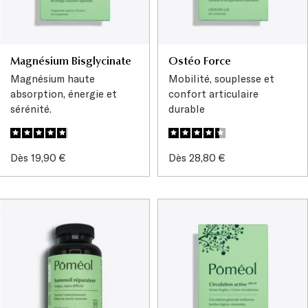
Magnésium Bisglycinate
Ostéo Force
Magnésium haute
Mobilité, souplesse et
absorption, énergie et
confort articulaire
sérénité.
durable
Prix
Prix
Dès 19,90 €
Dès 28,80 €
de
de
vente
vente