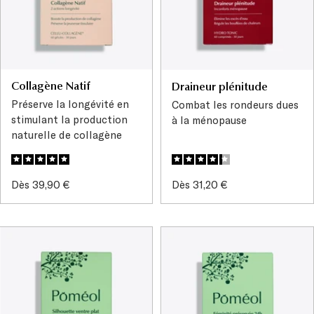
Collagène Natif
Draineur plénitude
Préserve la longévité en
Combat les rondeurs dues
stimulant la production
à la ménopause
naturelle de collagène
Prix
Prix
Dès 39,90 €
Dès 31,20 €
de
de
vente
vente