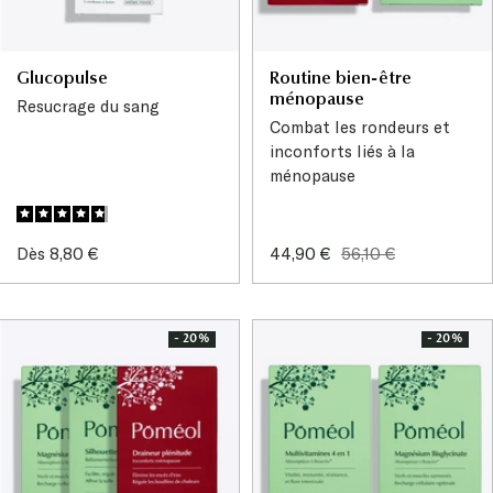
Glucopulse
Routine bien-être
ménopause
Resucrage du sang
Combat les rondeurs et
inconforts liés à la
ménopause
Prix
Prix
Prix
Dès 8,80 €
44,90 €
56,10 €
de
de
normal
vente
vente
- 20%
- 20%