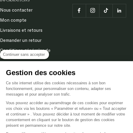
INFORMATIONS
Nous contacter
Mon compte
Livraisons et retours
Demander un retour
Conditions générales de
Continuer sans accepter
ventes
Mentions légales
Gestion des cookies
Politique de confidentialité
& cookies
Ce site internet utilise des cookies nécessaires à son bon
fonctionnement, pour personnaliser son contenu, adapter ses
messages et pour analyser son trafic.
Langue
Vous pouvez accéder au paramétrage de ces cookies pour exprimer
FR
vos choix via les boutons « Paramétrer et refuser» ou « Tout accepter
et continuer » . Vous pouvez décider à tout moment de modifier votre
consentement en cliquant sur le bouton de gestion des cookies
Poméol
2026
présent en permanence sur notre site.