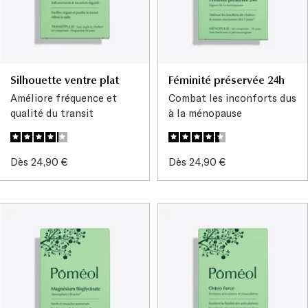
Silhouette ventre plat
Féminité préservée 24h
Améliore fréquence et
Combat les inconforts dus
qualité du transit
à la ménopause
Prix
Prix
Dès 24,90 €
Dès 24,90 €
de
de
vente
vente