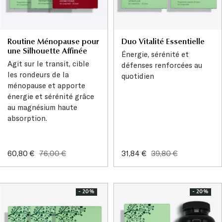
Routine Ménopause pour
Duo Vitalité Essentielle
une Silhouette Affinée
Énergie, sérénité et
Agit sur le transit, cible
défenses renforcées au
les rondeurs de la
quotidien
ménopause et apporte
énergie et sérénité grâce
au magnésium haute
absorption.
Prix
Prix
Prix
Prix
60,80 €
76,00 €
31,84 €
39,80 €
de
normal
de
normal
vente
vente
- 20%
- 20%