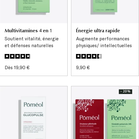
Multivitamines 4 en 1
Énergie ultra rapide
Soutient vitalité, énergie
Augmente performances
et défenses naturelles
physiques/ intellectuelles
Prix
Prix
Dès 19,90 €
9,90 €
de
de
vente
vente
- 20%