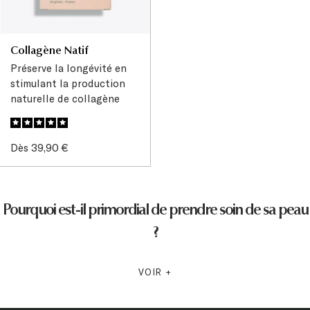
Collagène Natif
Préserve la longévité en
stimulant la production
naturelle de collagène
Prix
Dès 39,90 €
de
vente
Pourquoi est-il primordial de prendre soin de sa peau
?
Votre peau est la première frontière entre le monde extérieur et
VOIR +
vous ! Elle est en première ligne de toutes les agressions
extérieures : pollution, stress, soleil ou signe de l’âge. Elle