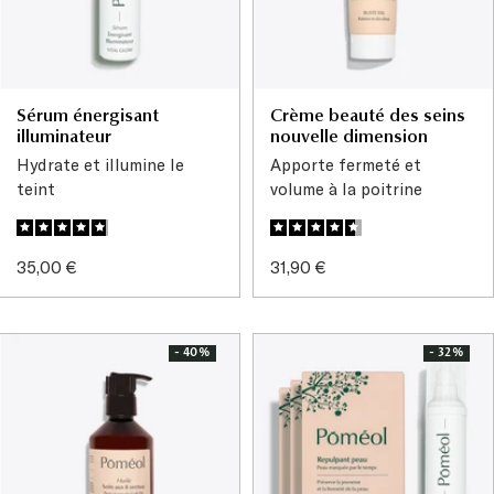
Sérum énergisant
Crème beauté des seins
illuminateur
nouvelle dimension
Hydrate et illumine le
Apporte fermeté et
teint
volume à la poitrine
Prix
Prix
35,00 €
31,90 €
de
de
vente
vente
- 40%
- 32%