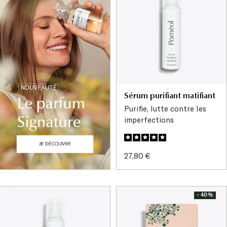
Sérum purifiant matifiant
Purifie, lutte contre les
imperfections
Prix
27,80 €
de
vente
- 40%