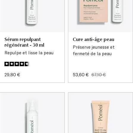
Sérum repulpant
Cure anti-âge peau
régénérant - 30 ml
Préserve jeunesse et
Repulpe et lisse la peau
fermeté de la peau
Prix
Prix
Prix
29,80 €
53,60 €
67,10 €
de
de
normal
vente
vente