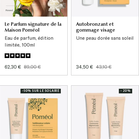
Le Parfum signature de la
Autobronzant et
Maison Poméol
gommage visage
Eau de parfum, édition
Une peau dorée sans soleil
limitée, 100ml
Prix
Prix
Prix
Prix
62,30 €
89,00 €
34,50 €
43,10 €
de
normal
de
normal
vente
vente
-50% SUR LE SOLAIRE
- 20%