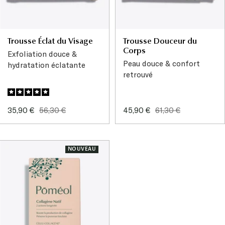
Trousse Éclat du Visage
Trousse Douceur du
Corps
Exfoliation douce &
Peau douce & confort
hydratation éclatante
retrouvé
Prix
Prix
Prix
Prix
35,90 €
56,30 €
45,90 €
61,30 €
de
normal
de
normal
vente
vente
NOUVEAU