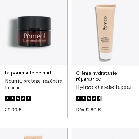
La pommade de nuit
Crème hydratante
réparatrice
Nourrit, protège, régénère
Hydrate et apaise la peau
la peau
Prix
Prix
39,90 €
Dès 12,80 €
de
de
vente
vente