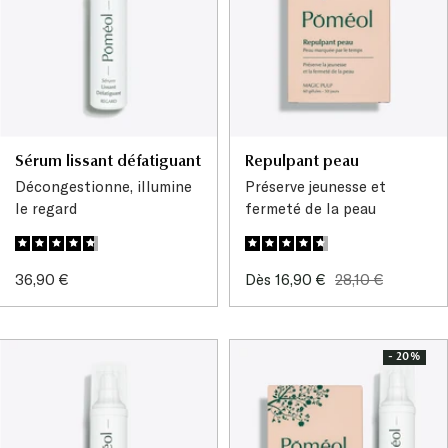
Sérum lissant défatiguant
Repulpant peau
Décongestionne, illumine
Préserve jeunesse et
le regard
fermeté de la peau
Prix
Prix
Prix
36,90 €
Dès 16,90 €
28,10 €
de
de
normal
vente
vente
- 20%