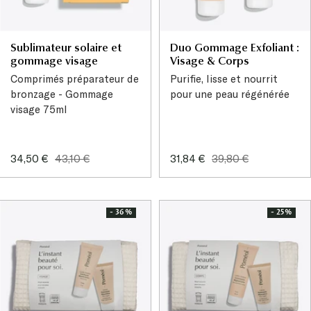
Sublimateur solaire et
Duo Gommage Exfoliant :
gommage visage
Visage & Corps
Comprimés préparateur de
Purifie, lisse et nourrit
bronzage - Gommage
pour une peau régénérée
visage 75ml
Prix
Prix
Prix
Prix
34,50 €
43,10 €
31,84 €
39,80 €
de
normal
de
normal
vente
vente
- 36%
- 25%