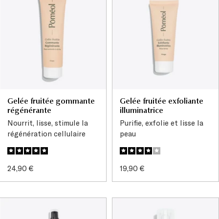
Gelée fruitée gommante
Gelée fruitée exfoliante
régénérante
illuminatrice
Nourrit, lisse, stimule la
Purifie, exfolie et lisse la
régénération cellulaire
peau
Prix
Prix
24,90 €
19,90 €
de
de
vente
vente