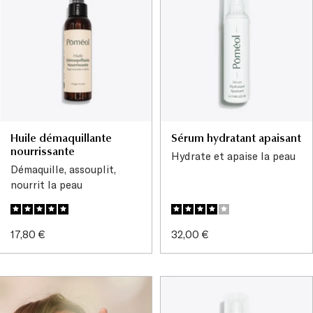
Huile démaquillante
Sérum hydratant apaisant
nourrissante
Hydrate et apaise la peau
Démaquille, assouplit,
nourrit la peau
Prix
Prix
17,80 €
32,00 €
de
de
vente
vente