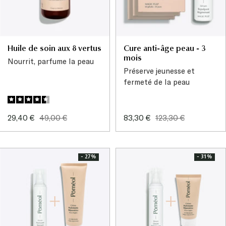
Huile de soin aux 8 vertus
Cure anti-âge peau - 3
mois
Nourrit, parfume la peau
Préserve jeunesse et
fermeté de la peau
Prix
Prix
Prix
Prix
29,40 €
49,00 €
83,30 €
123,30 €
de
normal
de
normal
vente
vente
- 27%
- 31%