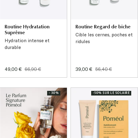
Routine Hydratation
Routine Regard de biche
Suprême
Cible les cernes, poches et
Hydration intense et
ridules
durable
Prix
Prix
Prix
Prix
49,00 €
66,90 €
39,00 €
56,40 €
de
normal
de
normal
vente
vente
- 30%
-50% SUR LE SOLAIRE