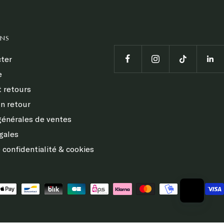
ONS
ter
e
t retours
n retour
générales de ventes
gales
 confidentialité & cookies
s réglementations. Personnalisez vos préférences pour contrôler