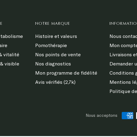
E
NOTRE MARQUE
INFORMATI
étabolisme
Histoire et valeurs
Nous contac
aire
Pomothérapie
Mon compt
 vitalité
Nos points de vente
Livraisons e
& visible
Nos diagnostics
Demander u
Mon programme de fidélité
Conditions 
Avis vérifiés (2,7k)
Mentions lé
Politique de
s Options
Nous acceptons
ètres de confidentialité, en garantissant la conformité avec le