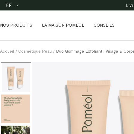
Passer
Langue
FR
Liv
au
contenu
NOS PRODUITS
LA MAISON POMEOL
CONSEILS
Accueil
Cosmétique Peau
Duo Gommage Exfoliant : Visage & Corp