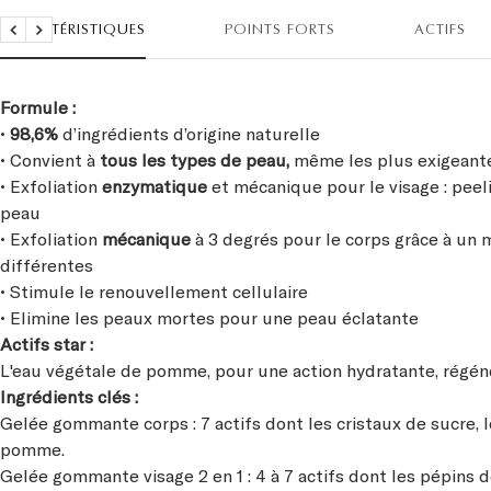
CARACTÉRISTIQUES
POINTS FORTS
ACTIFS
Précédent
Suivant
Formule :
•
98,6%
d’ingrédients d’origine naturelle
• Convient à
tous les types de peau,
même les plus exigeante
• Exfoliation
enzymatique
et mécanique pour le visage : peel
peau
• Exfoliation
mécanique
à 3 degrés pour le corps grâce à un 
différentes
• Stimule le renouvellement cellulaire
• Elimine les peaux mortes pour une peau éclatante
Actifs star :
L'eau végétale de pomme, pour une action hydratante, régéné
Ingrédients clés :
Gelée gommante corps : 7 actifs dont les cristaux de sucre,
pomme.
Gelée gommante visage 2 en 1 : 4 à 7 actifs dont les pépins