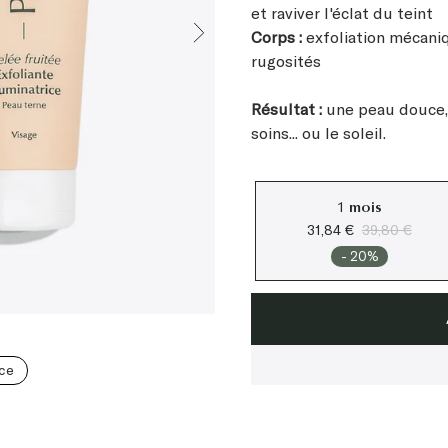
et raviver l'éclat du teint
Corps :
exfoliation mécaniq
rugosités
Résultat :
une peau douce, 
soins... ou le soleil.
1 mois
31,84 €
39,80 €
- 20%
nce