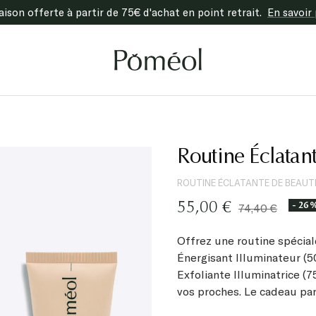
raison offerte à partir de 75€ d'achat en point retrait.
En savoir 
Poméol
Routine Éclatan
ROUTINE ÉCLATANTE DE BEAUT
Prix
- 26
55,00 €
Prix
74,40 €
normal
de
Offrez une routine spécia
vente
Énergisant Illuminateur (5
Exfoliante Illuminatrice (7
vos proches. Le cadeau parfa