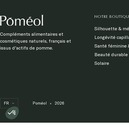
NOTRE BOUTIQU
Silhouette & m
Compléments alimentaires et
Longévité capill
cosmétiques naturels, français et
Santé féminine &
issus d'actifs de pomme.
Beauté durable 
Solaire
Langue
Axeptio consent
Plateforme de Gestion du Consentement : Personnalisez vo
FR
Poméol
2026
Notre plateforme vous permet d'adapter et de gérer vos param