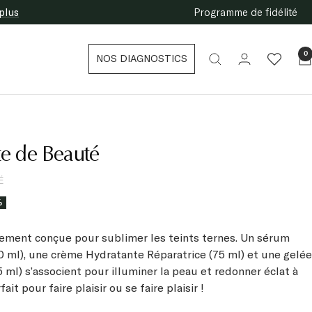
plus
Programme de fidélité
0
NOS DIAGNOSTICS
te de Beauté
É
%
lement conçue pour sublimer les teints ternes. Un sérum
0 ml), une crème Hydratante Réparatrice (75 ml) et une gelée
5 ml) s’associent pour illuminer la peau et redonner éclat à
it pour faire plaisir ou se faire plaisir !