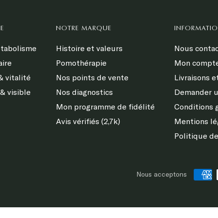
E
NOTRE MARQUE
INFORMATI
étabolisme
Histoire et valeurs
Nous contac
aire
Pomothérapie
Mon compt
 vitalité
Nos points de vente
Livraisons e
& visible
Nos diagnostics
Demander u
Mon programme de fidélité
Conditions 
Avis vérifiés (2,7k)
Mentions lé
Politique de
s Options
Nous acceptons
ètres de confidentialité, en garantissant la conformité avec le