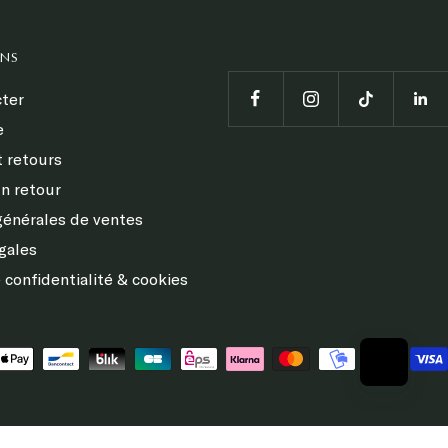
ONS
ter
e
t retours
n retour
générales de ventes
gales
 confidentialité & cookies
s réglementations. Personnalisez vos préférences pour contrôler