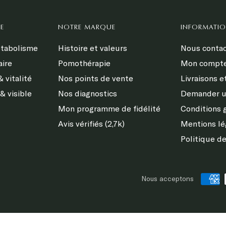
E
NOTRE MARQUE
INFORMATI
étabolisme
Histoire et valeurs
Nous contac
aire
Pomothérapie
Mon compt
 vitalité
Nos points de vente
Livraisons e
& visible
Nos diagnostics
Demander u
Mon programme de fidélité
Conditions 
Avis vérifiés (2,7k)
Mentions lé
Politique de
s Options
Nous acceptons
ètres de confidentialité, en garantissant la conformité avec le