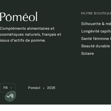
NOTRE BOUTIQU
Silhouette & m
Compléments alimentaires et
Longévité capill
cosmétiques naturels, français et
Santé féminine &
issus d'actifs de pomme.
Beauté durable 
Solaire
Langue
FR
Axeptio consent
Plateforme de Gestion du Consentement : Personnalisez vo
Poméol
2026
Notre plateforme vous permet d'adapter et de gérer vos param