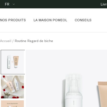
Passer
Langue
FR
Liv
au
contenu
NOS PRODUITS
LA MAISON POMEOL
CONSEILS
Accueil
Routine Regard de biche