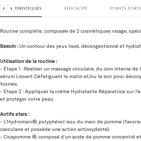
CARACTÉRISTIQUES
EFFICACITÉ
POINTS FORT
Précédent
Suivant
Routine complète, composée de 2 cosmétiques visage, spéci
Besoin :
Un contour des yeux lissé, décongestionné et hydrat
Utilisation de la routine :
- Étape 1 : Réaliser un massage circulaire, du coin interne de
sérum Lissant Défatiguant le matin et/ou le soir pour déconge
toxines.
- Étape 2 : Appliquer la crème Hydratante Réparatrice sur l
et protéger votre peau.
Actifs stars :
- L’Hydromarc®, polyphénol issu du marc de pomme (favorise 
vasculaire et possède une action antioxydante).
- Cicapomme ®, composé d’un acide de pomme concentré et d