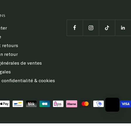
ONS
ter
e
t retours
n retour
générales de ventes
gales
 confidentialité & cookies
s réglementations. Personnalisez vos préférences pour contrôler