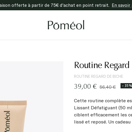
raison offerte à partir de 75€ d'achat en point retrait.
En savoir 
Poméol
Routine Regard 
ROUTINE REGARD DE BICHE
Prix
- 31
39,00 €
Prix
56,40 €
normal
de
Cette routine complète es
vente
Lissant Défatiguant (50 ml
ciblent efficacement les c
lissé et reposé. Un cadeau id