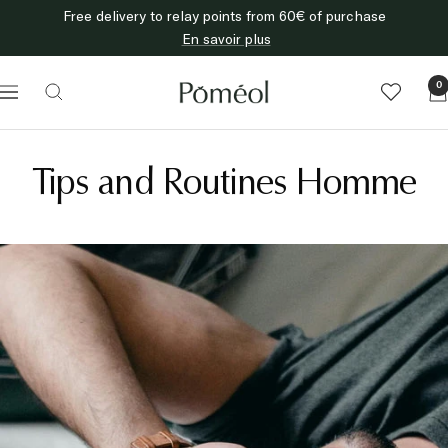
Skip
Free delivery to relay points from 60€ of purchase
to
En savoir plus
content
Poméol
0
Navigation
Tips and Routines Homme