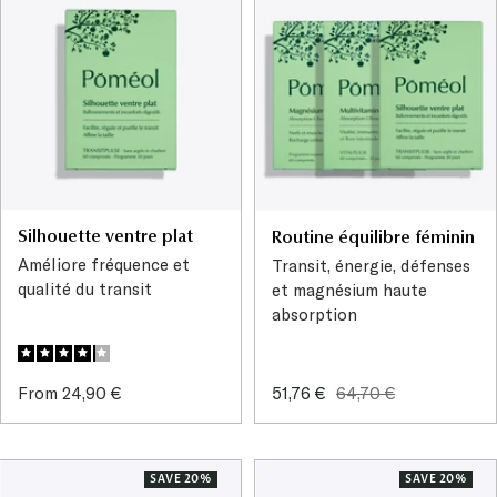
Silhouette ventre plat
Routine équilibre féminin
Améliore fréquence et
Transit, énergie, défenses
qualité du transit
et magnésium haute
absorption
Sale
Sale
Regular
From 24,90 €
51,76 €
64,70 €
price
price
price
SAVE 20%
SAVE 20%