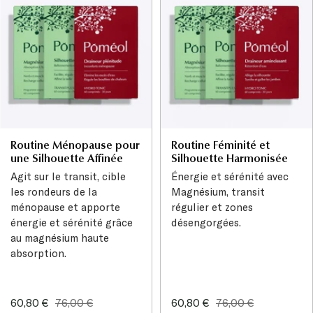
Routine Ménopause pour
Routine Féminité et
une Silhouette Affinée
Silhouette Harmonisée
Agit sur le transit, cible
Énergie et sérénité avec
les rondeurs de la
Magnésium, transit
ménopause et apporte
régulier et zones
énergie et sérénité grâce
désengorgées.
au magnésium haute
absorption.
Sale
Regular
Sale
Regular
60,80 €
76,00 €
60,80 €
76,00 €