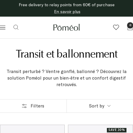
Skip
Free delivery to relay points from 60€ of purchase
to
En savoir plus
content
Poméol
0
Navigation
Transit et ballonnement
Transit perturbé ? Ventre gonflé, ballonné ? Découvrez la
solution Poméol pour un bien-être et un confort digestif
retrouvés.
Filters
Sort by
SAVE 20%