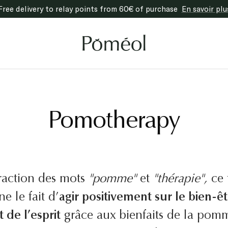
Free delivery to relay points from 60€ of purchase
En savoir plu
Poméol
Pomotherapy
raction des mots
"pomme"
et
"thérapie",
ce 
ne le fait d’
agir positivement sur le bien-ê
t de l’esprit
grâce aux bienfaits de la pom