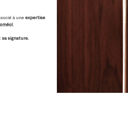
ssocié à une
expertise
Poméol
.
t
sa signature.