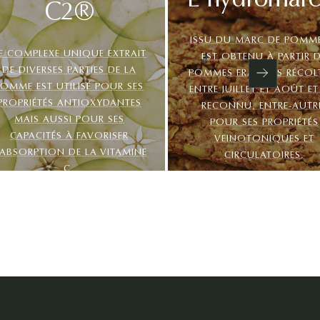
L'hydromar
C2®
ISSU DU MARC DE POMME
E COMPLEXE UNIQUE EXTRAIT
EST OBTENU À PARTIR 
DE DIVERSES PARTIES DE LA
POMMES FRAÎCHES RÉCOL
Next
POMME EST UTILISÉ POUR SES
ENTRE JUILLET ET AOÛT ET
PROPRIÉTÉS ANTIOXYDANTES
RECONNU, ENTRE-AUTR
MAIS AUSSI POUR SES
POUR SES PROPRIÉTÉS
CAPACITÉS À FAVORISER
VEINOTONIQUES ET
’ABSORPTION DE LA VITAMINE
CIRCULATOIRES.
C.