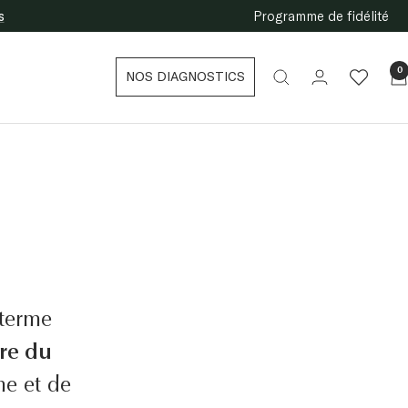
s
Programme de fidélité
0
NOS DIAGNOSTICS
terme
tre du
me et de