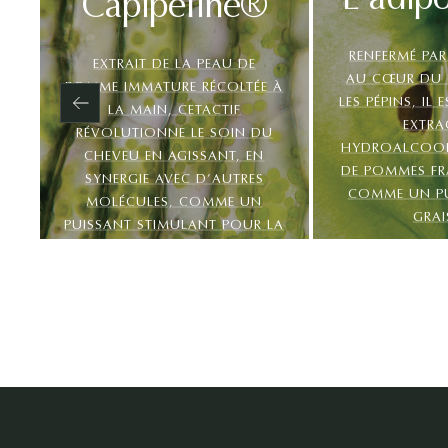
L'adip
Capipéline®
RENFERMÉ PAR 
EXTRAIT DE LA PEAU DE
AU CŒUR DU F
POMME IMMATURE RÉCOLTÉE À
LES PÉPINS, IL
Previous
LA MAIN, CETACTIF
EXTRA
RÉVOLUTIONNE LE SOIN DU
HYDROALCOOLI
CHEVEU EN AGISSANT, EN
DE POMMES FRA
SYNERGIE AVEC D’AUTRES
COMME UN PU
MOLÉCULES, COMME UN
GRAI
PUISSANT STIMULANT POUR LA
POUSSE.
Continuer sans accepter
Gestion des cookies