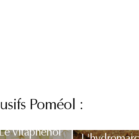
usifs Poméol :
Le Vitaphénol