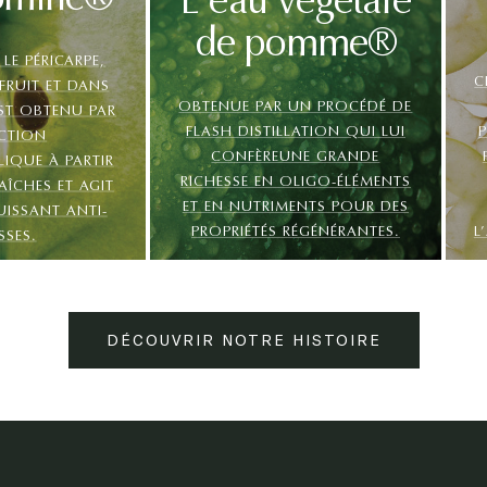
omine®
L'eau végétale
de pomme®
LE PÉRICARPE,
C
RUIT ET DANS
OBTENUE PAR UN PROCÉDÉ DE
 EST OBTENU PAR
FLASH DISTILLATION QUI LUI
CTION
CONFÈREUNE GRANDE
QUE À PARTIR
RICHESSE EN OLIGO-ÉLÉMENTS
ÎCHES ET AGIT
ET EN NUTRIMENTS POUR DES
ISSANT ANTI-
PROPRIÉTÉS RÉGÉNÉRANTES.
L
SSES.
DÉCOUVRIR NOTRE HISTOIRE