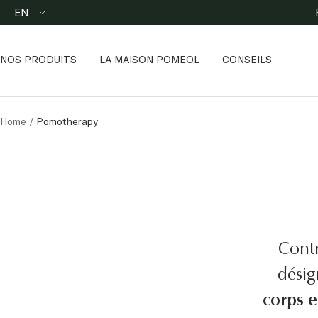
Skip
Language
EN
to
content
NOS PRODUITS
LA MAISON POMEOL
CONSEILS
Home
Pomotherapy
Cont
désig
corps e