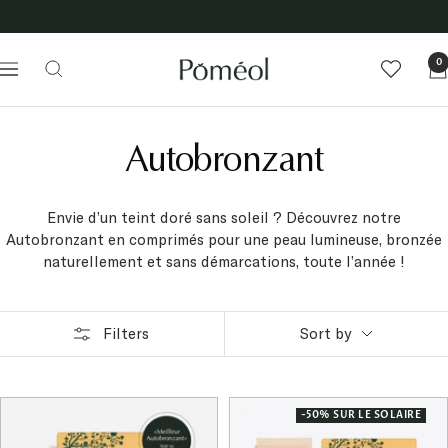
Skip
Free delivery to relay points from 60€ of purchase
to
En savoir plus
content
Poméol
0
Navigation
Autobronzant
Envie d’un teint doré sans soleil ? Découvrez notre
Autobronzant en comprimés pour une peau lumineuse, bronzée
naturellement et sans démarcations, toute l’année !
Filters
Sort by
-50% SUR LE SOLAIRE