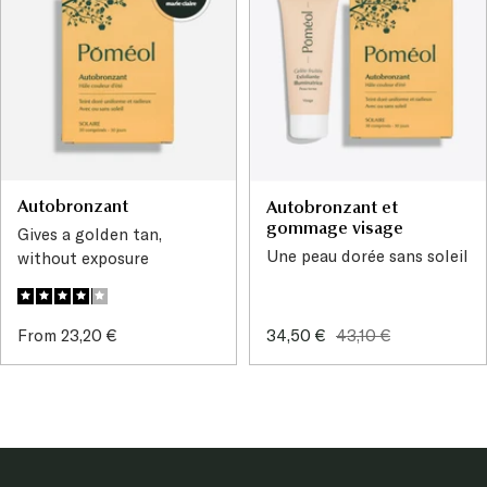
Autobronzant
Autobronzant et
gommage visage
Gives a golden tan,
Une peau dorée sans soleil
without exposure
Sale
Sale
Regular
From 23,20 €
34,50 €
43,10 €
price
price
price