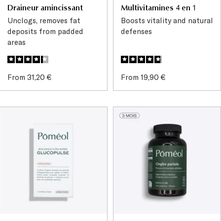
Draineur amincissant
Multivitamines 4 en 1
Unclogs, removes fat
Boosts vitality and natural
deposits from padded
defenses
areas
Sale
Sale
From 31,20 €
From 19,90 €
price
price