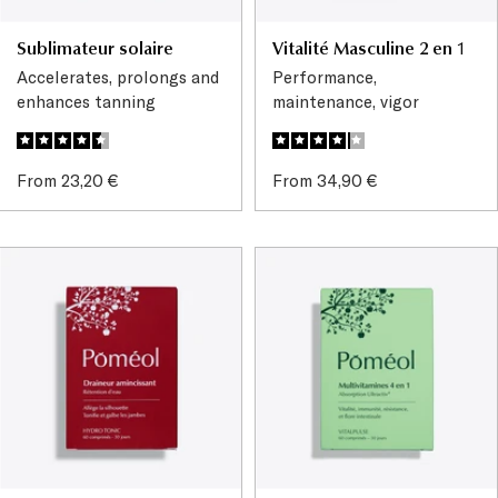
Sublimateur solaire
Vitalité Masculine 2 en 1
Accelerates, prolongs and
Performance,
enhances tanning
maintenance, vigor
Sale
Sale
From 23,20 €
From 34,90 €
price
price