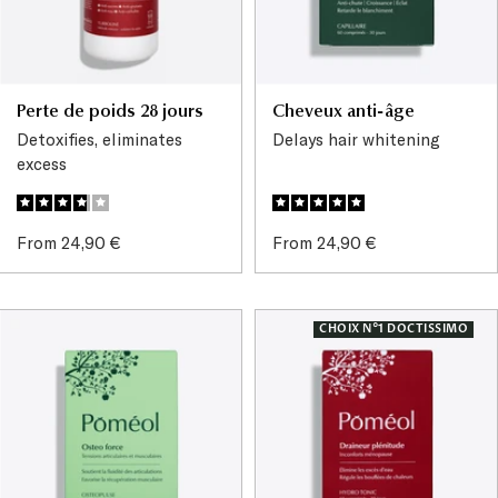
Perte de poids 28 jours
Cheveux anti-âge
Detoxifies, eliminates
Delays hair whitening
excess
Sale
Sale
From 24,90 €
From 24,90 €
price
price
CHOIX N°1 DOCTISSIMO