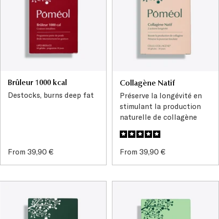
Brûleur 1000 kcal
Collagène Natif
Destocks, burns deep fat
Préserve la longévité en
stimulant la production
naturelle de collagène
Sale
Sale
From 39,90 €
From 39,90 €
price
price