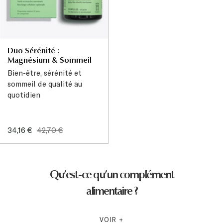
Duo Sérénité :
Magnésium & Sommeil
Bien-être, sérénité et
sommeil de qualité au
quotidien
Sale
Regular
34,16 €
42,70 €
price
price
Qu’est-ce qu’un complément
alimentaire ?
Un
complément alimentaire
est une source concentrée de
VOIR +