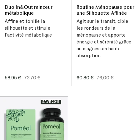
Duo In&Out minceur
Routine Ménopause pour
métabolique
une Silhouette Affinée
Affine et tonifie la
Agit sur le transit, cible
silhouette et stimule
les rondeurs de la
l’activité métabolique
ménopause et apporte
énergie et sérénité grâce
au magnésium haute
absorption.
Sale
Regular
Sale
Regular
58,95 €
73,70 €
60,80 €
76,00 €
price
price
price
price
SAVE 20%