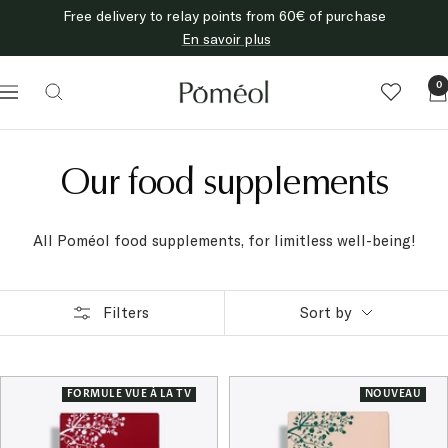
Skip
Free delivery to relay points from 60€ of purchase
to
En savoir plus
content
Poméol
0
Navigation
Our food supplements
All Poméol food supplements, for limitless well-being!
Filters
Sort by
FORMULE VUE À LA TV
NOUVEAU