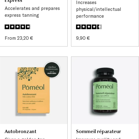
Express
Increases
Accelerates and prepares
physical/intellectual
express tanning
performance
Sale
Sale
From 23,20 €
9,90 €
price
price
Autobronzant
Sommeil réparateur