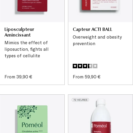
Liposculpteur
Capteur ACTI BALL
Amincissant
Overweight and obesity
Mimics the effect of
prevention
liposuction, fights all
types of cellulite
Sale
Sale
From 39,90 €
From 59,90 €
price
price