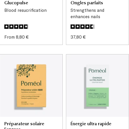
Glucopulse
Ongles parfaits
Blood resucrification
Strengthens and
enhances nails
Sale
Sale
From 8,80 €
37,80 €
price
price
Préparateur solaire
Énergie ultra rapide