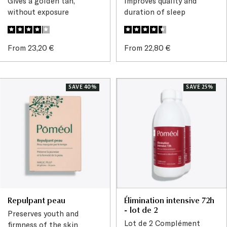
Gives a golden tan,
Improves quality and
without exposure
duration of sleep
Sale
Sale
From 23,20 €
From 22,80 €
price
price
SAVE 40%
SAVE 25%
Repulpant peau
Élimination intensive 72h
- lot de 2
Preserves youth and
Lot de 2 Complément
firmness of the skin