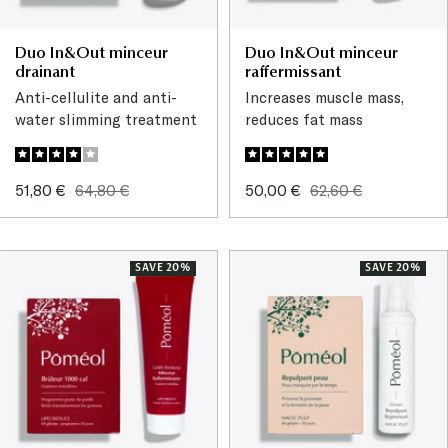
Duo In&Out minceur
Duo In&Out minceur
drainant
raffermissant
Anti-cellulite and anti-
Increases muscle mass,
water slimming treatment
reduces fat mass
Sale
Regular
Sale
Regular
51,80 €
64,80 €
50,00 €
62,60 €
price
price
price
price
SAVE 20%
SAVE 20%