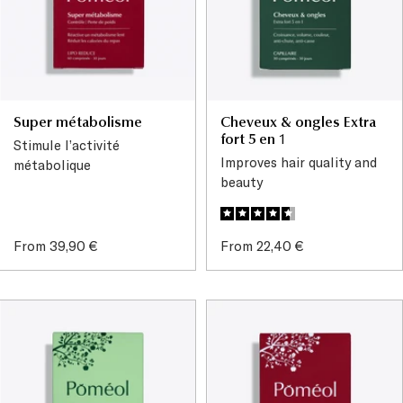
Super métabolisme
Cheveux & ongles Extra
fort 5 en 1
Stimule l’activité
Improves hair quality and
métabolique
beauty
Sale
Sale
From 39,90 €
From 22,40 €
price
price