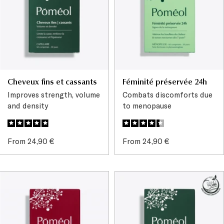
Cheveux fins et cassants
Féminité préservée 24h
Improves strength, volume
Combats discomforts due
and density
to menopause
Sale
Sale
From 24,90 €
From 24,90 €
price
price