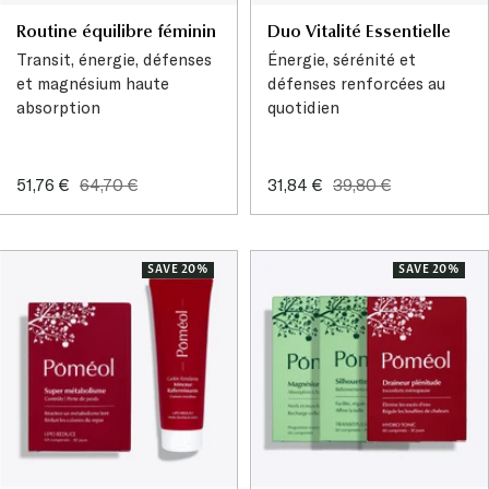
Routine équilibre féminin
Duo Vitalité Essentielle
Transit, énergie, défenses
Énergie, sérénité et
et magnésium haute
défenses renforcées au
absorption
quotidien
Sale
Regular
Sale
Regular
51,76 €
64,70 €
31,84 €
39,80 €
price
price
price
price
SAVE 20%
SAVE 20%