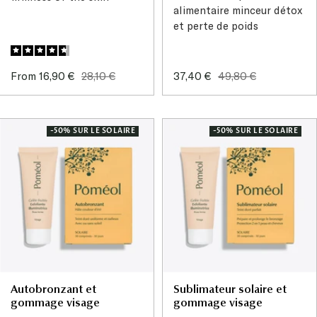
alimentaire minceur détox
et perte de poids
Sale
Regular
Sale
Regular
From 16,90 €
28,10 €
37,40 €
49,80 €
price
price
price
price
-50% SUR LE SOLAIRE
-50% SUR LE SOLAIRE
Autobronzant et
Sublimateur solaire et
gommage visage
gommage visage