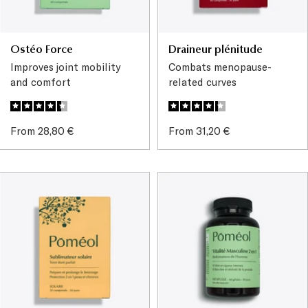
Ostéo Force
Draineur plénitude
Improves joint mobility
Combats menopause-
and comfort
related curves
Sale
Sale
From 28,80 €
From 31,20 €
price
price