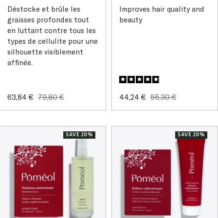
Déstocke et brûle les
Improves hair quality and
graisses profondes tout
beauty
en luttant contre tous les
types de cellulite pour une
silhouette visiblement
affinée.
Sale
Regular
Sale
Regular
63,84 €
79,80 €
44,24 €
55,30 €
price
price
price
price
SAVE 20%
SAVE 20%