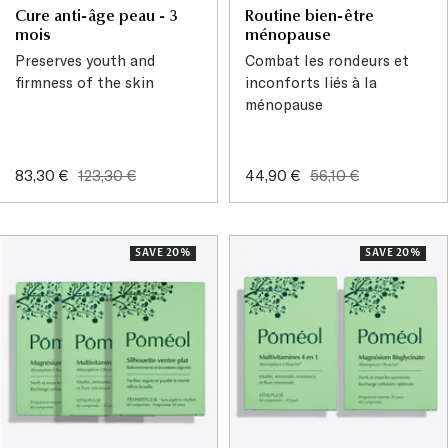
Cure anti-âge peau - 3
Routine bien-être
mois
ménopause
Preserves youth and
Combat les rondeurs et
firmness of the skin
inconforts liés à la
ménopause
Sale
Regular
Sale
Regular
83,30 €
123,30 €
44,90 €
56,10 €
price
price
price
price
SAVE 20%
SAVE 20%