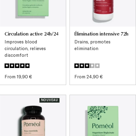
Circulation active 24h/24
Élimination intensive 72h
Improves blood
Drains, promotes
circulation, relieves
elimination
discomfort
Sale
Sale
From 19,90 €
From 24,90 €
price
price
NOUVEAU