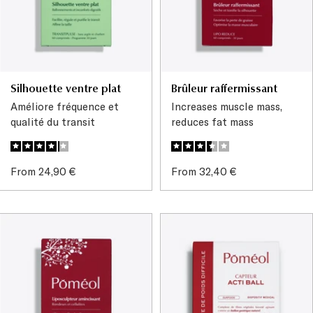
Silhouette ventre plat
Brûleur raffermissant
Améliore fréquence et
Increases muscle mass,
qualité du transit
reduces fat mass
Sale
Sale
From 24,90 €
From 32,40 €
price
price