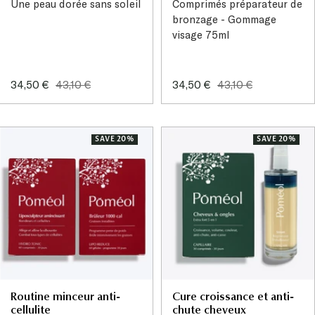
Une peau dorée sans soleil
Comprimés préparateur de
bronzage - Gommage
visage 75ml
Sale
Regular
Sale
Regular
34,50 €
43,10 €
34,50 €
43,10 €
price
price
price
price
SAVE 20%
SAVE 20%
Routine minceur anti-
Cure croissance et anti-
cellulite
chute cheveux