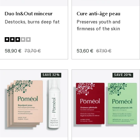
Duo In&Out minceur
Cure anti-âge peau
Destocks, burns deep fat
Preserves youth and
firmness of the skin
Sale
Regular
Sale
Regular
58,90 €
73,70 €
53,60 €
67,10 €
price
price
price
price
SAVE 32%
SAVE 20%