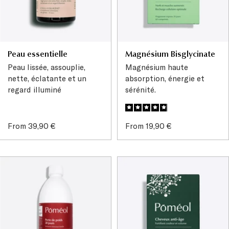
Peau essentielle
Magnésium Bisglycinate
Peau lissée, assouplie,
Magnésium haute
nette, éclatante et un
absorption, énergie et
regard illuminé
sérénité.
Sale
Sale
From 39,90 €
From 19,90 €
price
price