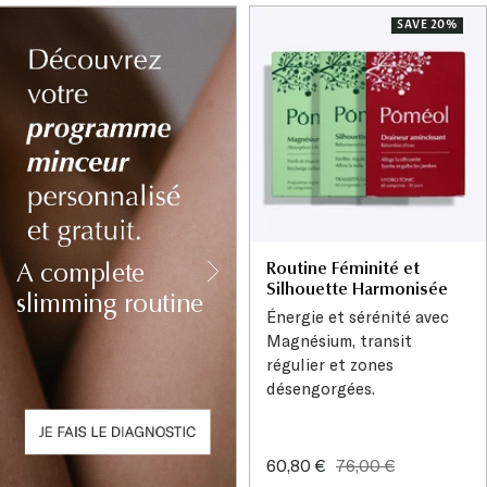
SAVE 20%
Routine Féminité et
A complete
Silhouette Harmonisée
slimming routine
Énergie et sérénité avec
Magnésium, transit
régulier et zones
désengorgées.
Sale
Regular
60,80 €
76,00 €