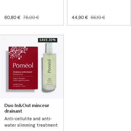
Sale
Regular
Sale
Regular
60,80 €
76,00 €
44,90 €
56,10 €
price
price
price
price
SAVE 20%
Duo In&Out minceur
drainant
Anti-cellulite and anti-
water slimming treatment