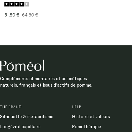
Sale
Regular
51,80 €
64,80 €
price
price
Compléments alimentaires et cosmétiques
naturels, français et issus d'actifs de pomme.
THE BRAND
HELP
Silhouette & métabolisme
Histoire et valeurs
Longévité capillaire
Pomothérapie