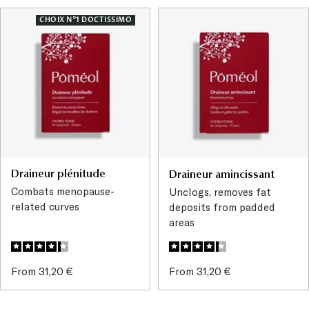
CHOIX N°1 DOCTISSIMO
Draineur plénitude
Draineur amincissant
Combats menopause-
Unclogs, removes fat
related curves
deposits from padded
areas
Sale
Sale
From 31,20 €
From 31,20 €
price
price