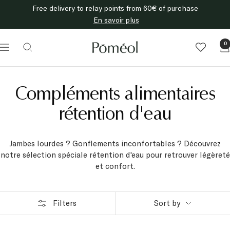
Skip
Free delivery to relay points from 60€ of purchase
to
En savoir plus
content
Poméol
0
Navigation
Compléments alimentaires
rétention d'eau
Jambes lourdes ? Gonflements inconfortables ? Découvrez
notre sélection spéciale rétention d'eau pour retrouver légèreté
et confort.
Filters
Sort by