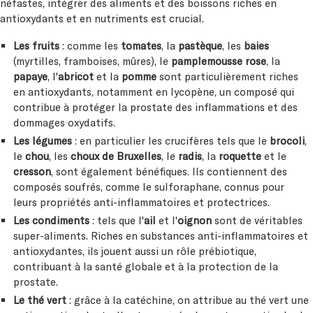
néfastes, intégrer des aliments et des boissons riches en
antioxydants et en nutriments est crucial.
Les fruits
: comme les
tomates
, la
pastèque
, les
baies
(myrtilles, framboises, mûres), le
pamplemousse rose
, la
papaye
, l'
abricot
et la
pomme
sont particulièrement riches
en antioxydants, notamment en lycopène, un composé qui
contribue à protéger la prostate des inflammations et des
dommages oxydatifs.
Les légumes
: en particulier les crucifères tels que le
brocoli
,
le
chou
, les
choux de Bruxelles
, le
radis
, la
roquette
et le
cresson
, sont également bénéfiques. Ils contiennent des
composés soufrés, comme le sulforaphane, connus pour
leurs propriétés anti-inflammatoires et protectrices.
Les condiments
: tels que l'
ail
et l'
oignon
sont de véritables
super-aliments. Riches en substances anti-inflammatoires et
antioxydantes, ils jouent aussi un rôle prébiotique,
contribuant à la santé globale et à la protection de la
prostate.
Le thé vert
: grâce à la catéchine, on attribue au thé vert une