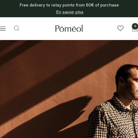
Skip
Free delivery to relay points from 60€ of purchase
to
En savoir plus
content
Poméol
0
Navigation