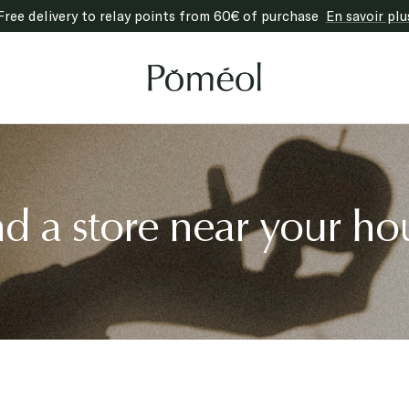
Free delivery to relay points from 60€ of purchase
En savoir plu
Poméol
nd a store near your ho