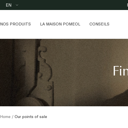
Skip
Language
EN
to
content
NOS PRODUITS
LA MAISON POMEOL
CONSEILS
Fi
Home
Our points of sale