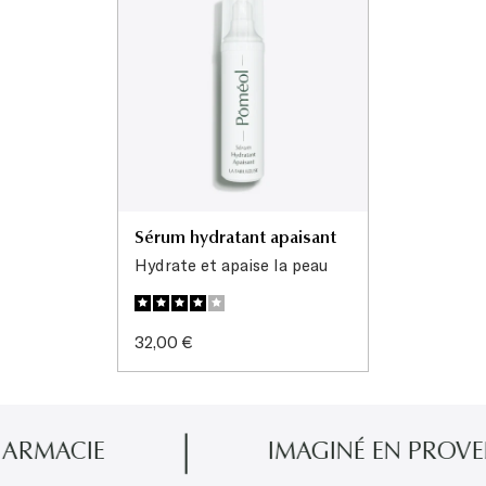
Sérum hydratant apaisant
Hydrate et apaise la peau
Prix
32,00 €
de
vente
IE
IMAGINÉ EN PROVENCE