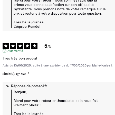
Merci pour votre retour ! Nous sommes ravis que la 
Corps : tiraillements, vergetures et cicatrices
crème vous donne satisfaction sur son efficacité 
Mains et talons : craquelures et rugosités
hydratante. Nous prenons note de votre remarque sur le 
prix et restons à votre disposition pour toute question.

Les bienfaits
Réparation (1) : + 45% de capacité de réparation après 24h en
Très belle journée,

contact avec La Fabuleuse
L'équipe Poméol
Qualité de la peau (2) : amélioration pour 100 % après 4
semaines d'application de La Fabuleuse
Hydrate, apaise, raffermit et adoucit (2,3)
5
/
5
Avis vérifié
Très très bon produit
Avis du
13/06/2026
, suite à une expérience du
17/05/2026
par
Marie-louise I.
Utile
(0)
Signaler
Réponse de
pomeol.fr
Bonjour,

Merci pour votre retour enthousiaste, cela nous fait 
vraiment plaisir !

Très belle journée,
