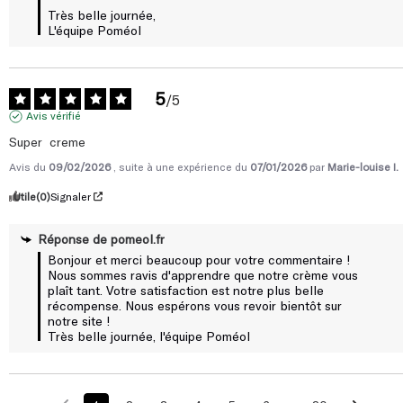
Très belle journée, 

L'équipe Poméol
5
/
5
Avis vérifié
Super  creme
Avis du
09/02/2026
, suite à une expérience du
07/01/2026
par
Marie-louise I.
Utile
(0)
Signaler
Réponse de
pomeol.fr
Bonjour et merci beaucoup pour votre commentaire ! 
Nous sommes ravis d'apprendre que notre crème vous 
plaît tant. Votre satisfaction est notre plus belle 
récompense. Nous espérons vous revoir bientôt sur 
notre site !

Très belle journée, l'équipe Poméol