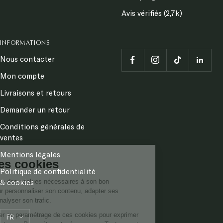
Avis vérifiés (2,7k)
INFORMATIONS
Nous contacter
Mon compte
Livraisons et retours
Demander un retour
Conditions générales de
Continuer sans accepter
ventes
Mentions légales
Gestion des cookies
Politique de confidentialité
& cookies
Ce site internet utilise des cookies nécessaires à son bon
fonctionnement, pour personnaliser son contenu, adapter ses
messages et pour analyser son trafic.
Langue
Vous pouvez accéder au paramétrage de ces cookies pour exprimer
FR