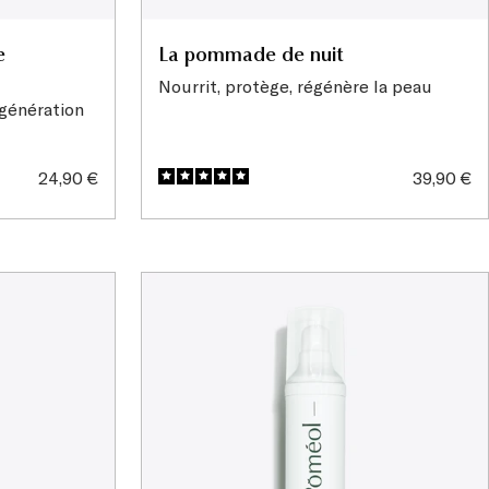
e
La pommade de nuit
Nourrit, protège, régénère la peau
égénération
Prix
Prix
24,90 €
39,90 €
de
de
vente
vente