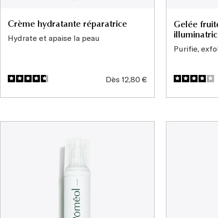
Crème hydratante réparatrice
Gelée fruit
illuminatri
Hydrate et apaise la peau
Purifie, exfo
Prix
Dès 12,80 €
de
vente