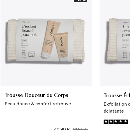
Trousse Douceur du Corps
Trousse Éc
Peau douce & confort retrouvé
Exfoliation 
éclatante
Prix
Prix
45,90 €
61,30 €