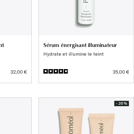
nt
Sérum énergisant illuminateur
Hydrate et illumine le teint
Prix
Prix
32,00 €
35,00 €
de
de
vente
vente
- 20%