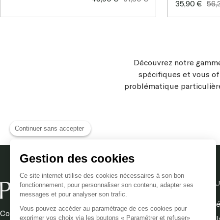
Prix
Prix
35,90 €
56,
de
normal
de
nor
vente
vente
Découvrez notre gamme 
spécifiques et vous of
problématique particulière
Continuer sans accepter
Sérum repulpant régénéra
d'actifs puissants tel que 
Gestion des cookies
notre soin anti âge aide à st
cutané. Dites adieu aux
Ce site internet utilise des cookies nécessaires à son bon
Sérum purifiant matifiant
: 
NOTRE BOUTIQU
fonctionnement, pour personnaliser son contenu, adapter ses
vie. Notre sérum anti-imper
messages et pour analyser son trafic.
de sébum et les pores dilatés
Silhouette & m
Vous pouvez accéder au paramétrage de ces cookies pour
Compléments alimentaires et
notre actif phare Clariphnéol
Longévité capill
exprimer vos choix via les boutons « Paramétrer et refuser»