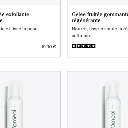
ée exfoliante
Gelée fruitée gommant
ce
régénérante
lie et lisse la peau
Nourrit, lisse, stimule la r
cellulaire
Prix
19,90 €
de
vente