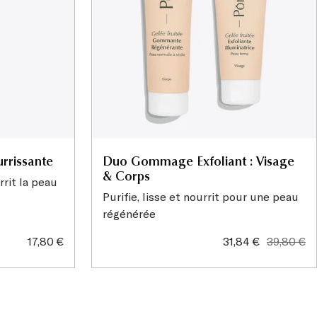
rrissante
Duo Gommage Exfoliant : Visage
& Corps
rrit la peau
Purifie, lisse et nourrit pour une peau
régénérée
Prix
Prix
Prix
17,80 €
31,84 €
39,80 €
de
de
normal
vente
vente