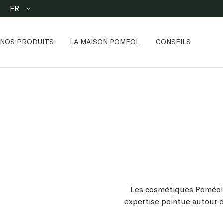
Passer
Langue
FR
au
contenu
NOS PRODUITS
LA MAISON POMEOL
CONSEILS
Les cosmétiques Poméol r
expertise pointue autour de