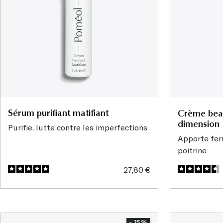
Sérum purifiant matifiant
Crème beau
dimension
Purifie, lutte contre les imperfections
Apporte fer
poitrine
Prix
27,80 €
de
vente
- 25%