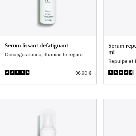
Sérum lissant défatiguant
Sérum repu
ml
Décongestionne, illumine le regard
Repulpe et l
Prix
36,90 €
de
vente