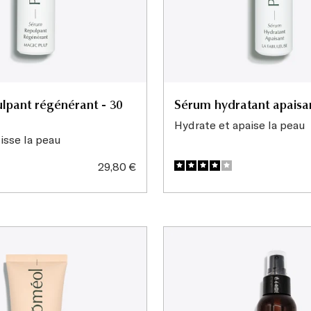
lpant régénérant - 30
Sérum hydratant apaisa
Hydrate et apaise la peau
isse la peau
Prix
29,80 €
de
vente