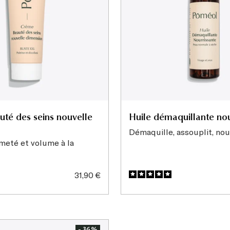
té des seins nouvelle
Huile démaquillante nou
Démaquille, assouplit, nou
meté et volume à la
Prix
31,90 €
de
vente
- 36%