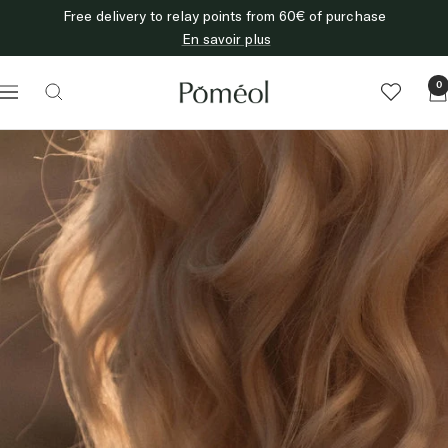
Skip
Free delivery to relay points from 60€ of purchase
to
En savoir plus
content
Poméol
0
Navigation