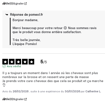
Réponse de
pomeol.fr
Bonjour madame,

Merci beaucoup pour votre retour 😊 Nous sommes ravis 
que le produit vous donne entière satisfaction.

Très belle journée,

L’équipe Poméol
5
/
5
Avis vérifié
Il y a toujours un moment dans l année où les cheveux sont plus 
nombreux sur la brosse et on ressent une perte de masse 

Je prends votre cure cheveux des que cela se produit et ça marche 
👌
Avis du
26/02/2026
, suite à une expérience du
30/01/2026
par
Catherine L.
Utile
(0)
Signaler
Réponse de
pomeol.fr