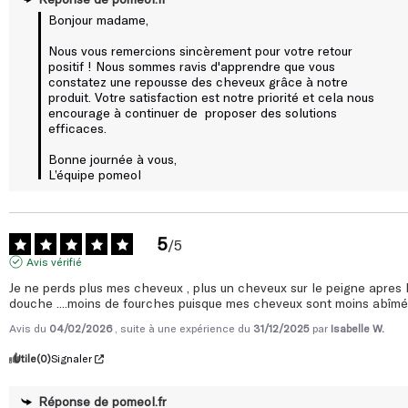
Nous vous remercions sincèrement pour votre retour 
positif ! Nous sommes ravis d'apprendre que vous 
constatez une repousse des cheveux grâce à notre 
produit. Votre satisfaction est notre priorité et cela nous 
encourage à continuer de  proposer des solutions 
efficaces.

Bonne journée à vous, 

L’équipe pomeol
5
/
5
Avis vérifié
Je ne perds plus mes cheveux , plus un cheveux sur le peigne apres l
douche ....moins de fourches puisque mes cheveux sont moins abîm
Avis du
04/02/2026
, suite à une expérience du
31/12/2025
par
Isabelle W.
Utile
(0)
Signaler
Réponse de
pomeol.fr
Bonjour madame, 
