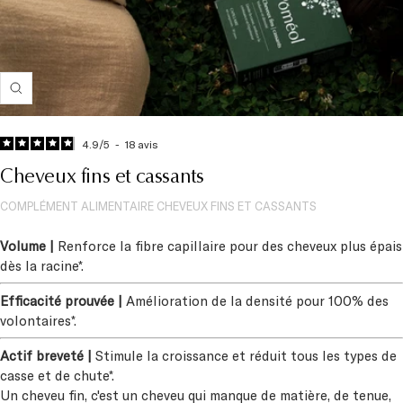
Zoom
4.9
/
5
-
18
avis
Cheveux fins et cassants
COMPLÉMENT ALIMENTAIRE CHEVEUX FINS ET CASSANTS
Volume |
Renforce la fibre capillaire pour des cheveux plus épais
dès la racine*.
Efficacité prouvée |
Amélioration de la densité pour 100% des
volontaires*.
Actif breveté |
Stimule la croissance et réduit tous les types de
casse et de chute*.
Un cheveu fin, c'est un cheveu qui manque de matière, de tenue,
de résistance. Stress, vieillissement, variations hormonales...