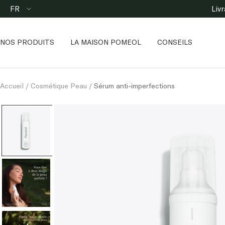
Passer
Langue
FR
Liv
au
contenu
NOS PRODUITS
LA MAISON POMEOL
CONSEILS
Accueil
Cosmétique Peau
Sérum anti-imperfections