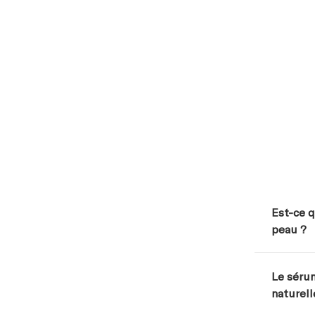
Est-ce q
peau ?
Le sérum
naturell