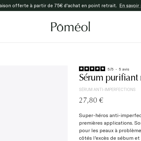
raison offerte à partir de 75€ d'achat en point retrait.
En savoir 
Poméol
5
/
5
-
5
avis
Sérum purifiant 
SÉRUM ANTI-IMPERFECTIONS
Prix
27,80 €
de
Super-héros anti-imperfect
vente
premières applications. Son
pour les peaux à problèmes
côtés l'excès de sébum et 