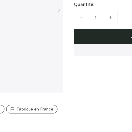
Quantité:
Réduire
Augment
la
la
quantité
quantité
*
Fabriqué en France