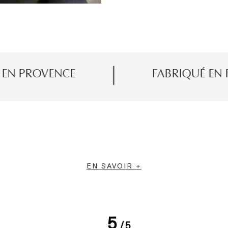
VENCE
FABRIQUÉ EN FRANCE
s inflammés, nous vous conseillons d'utiliser en complément
EN SAVOIR +
 Elles sont caractérisées par une surproduction de sébum (s
être multiples ; facteurs génétiques, déséquilibre hormonal
perfection est un produit spécialement conçu pour les peaux 
5
perfections cutanées.
/
5