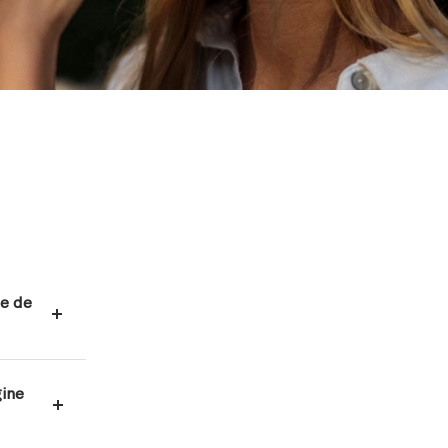
pe de
gine