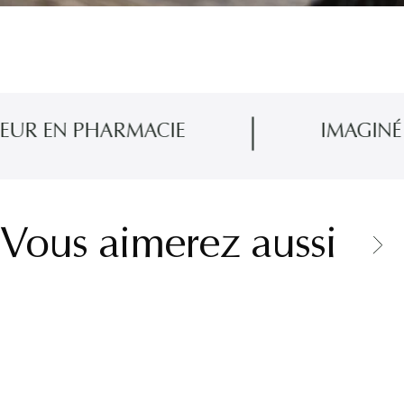
PHARMACIE
IMAGINÉ EN PRO
Vous aimerez aussi
Pour agir rapidement et de manière localisée sur les bouton
Les peaux à imperfections sont en général mixtes à grasses.
sébacées de la peau). Les causes d'une peau grasse peuvent 
l’utilisation de produits inappropriés. Notre sérum anti-im
neuve, lisse et éclatante tout en ciblant les problèmes d'im