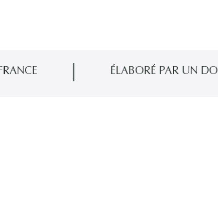
ÉLABORÉ PAR UN DOCTEUR 
 de ce sérum un soin asséchant.
ubstance huileuse produite naturellement par les glandes
, facteurs environnementaux, stress ou même à la suite de
mixtes à grasses. Sa formule unique aide à révéler une peau