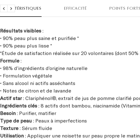
CARACTÉRISTIQUES
EFFICACITÉ
POINTS FORT
Précédent
Suivant
Résultats visibles
:
• 90% peau plus saine et purifiée *
• 90% peau plus lisse *
*Étude de satisfaction réalisée sur 20 volontaires (dont 50%
Formule
:
• 98% d’ingrédients d’origine naturelle
• Formulation végétale
• Sans alcool ni actifs asséchants
• Notes de citron et de lavande
Actif star
: Clariphénol®, extrait de jus de pomme clarifié pou
Ingrédients
clés
: 8 actifs dont bambou, niacinamide (Vitami
Besoin
: Purifier, matifier
Type de peau
: Peaux à imperfections
Texture
: Sérum fluide
Utilisation
: Appliquer une noisette sur peau propre le matin e