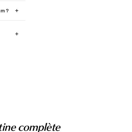
um ?
tine complète