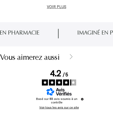
VOIR PLUS
HARMACIE
IMAGINÉ EN PROVE
Vous aimerez aussi
4.2
/
5
Basé sur
83
avis soumis à un
contrôle
Voir tous les avis sur ce site