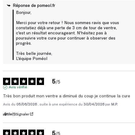
Réponse de
pomeol.fr
Bonjour,

Merci pour votre retour ! Nous sommes ravis que vous 
constatiez déjà une perte de 3 cm de tour de ventre, 
c'est un résultat encourageant. N'hésitez pas à 
poursuivre votre cure pour continuer à observer des 
progrès.

Très belle journée,

L'équipe Poméol
5
/
5
Avis vérifié
Très bon produit mon ventre a diminué du coup je continue la cure
Avis du
05/06/2026
, suite à une expérience du
30/04/2026
par
M.P.
Utile
(1)
Signaler
5
/
5