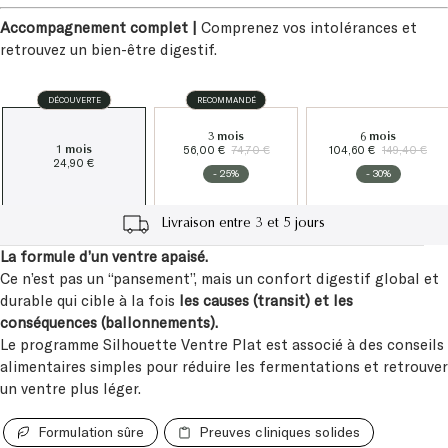
Accompagnement complet |
Comprenez vos intolérances et
retrouvez un bien-être digestif.
DÉCOUVERTE
RECOMMANDÉ
3 mois
6 mois
56,00 €
74,70 €
104,60 €
149,40 €
1 mois
24,90 €
- 25%
- 30%
Cadeau à partir de 60€
La formule d’un ventre apaisé.
Ce n’est pas un “pansement”, mais un confort digestif global et
durable qui cible à la fois
les causes (transit) et les
conséquences (ballonnements).
Le programme Silhouette Ventre Plat est associé à des conseils
alimentaires simples pour réduire les fermentations et retrouver
un ventre plus léger.
Formulation sûre
Preuves cliniques solides