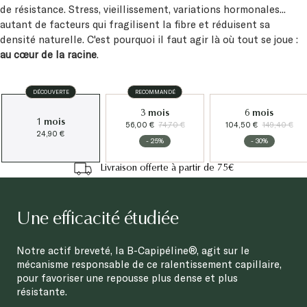
de résistance. Stress, vieillissement, variations hormonales...
autant de facteurs qui fragilisent la fibre et réduisent sa
densité naturelle. C'est pourquoi il faut agir là où tout se joue :
au cœur de la racine
.
DÉCOUVERTE
RECOMMANDÉ
3 mois
6 mois
1 mois
56,00 €
74,70 €
104,50 €
149,40 €
24,90 €
- 25%
- 30%
Livraison offerte à partir de 75€
Une efficacité étudiée
Notre actif breveté, la B-Capipéline®, agit sur le
mécanisme responsable de ce ralentissement capillaire,
pour favoriser une repousse plus dense et plus
résistante.