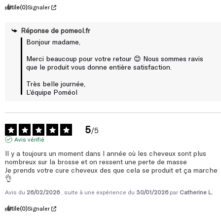
Utile
(0)
Signaler
Réponse de
pomeol.fr
Bonjour madame,

Merci beaucoup pour votre retour 😊 Nous sommes ravis 
que le produit vous donne entière satisfaction.

Très belle journée,

L’équipe Poméol
5
/
5
Avis vérifié
Il y a toujours un moment dans l année où les cheveux sont plus 
nombreux sur la brosse et on ressent une perte de masse 

Je prends votre cure cheveux des que cela se produit et ça marche 
👌
Avis du
26/02/2026
, suite à une expérience du
30/01/2026
par
Catherine L.
Utile
(0)
Signaler