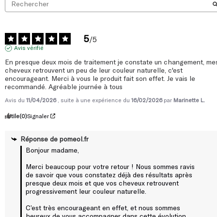
Anti-chute de cheveux : un ingrédient innovant, la B-
5
/
5
Capipéline®
Avis vérifié
Les équipes scientifiques de Poméol ont identifié et élaboré un
extrait sélectif de polyphénols de pomme qui agit en synergie
En presque deux mois de traitement je constate un changement, mes
cheveux retrouvent un peu de leur couleur naturelle, c'est 
avec l’extrait naturel de roquette sur la croissance et la
encourageant. Merci à vous le produit fait son effet. Je vais le  
régénération du cheveu : la B-Capipéline®.
recommandé. Agréable journée à tous
Avis du
11/04/2026
, suite à une expérience du
16/02/2026
par
Marinette L.
Riche en polyphénols de pomme, la B-Capipéline® agit sur la
régénération des cheveux. Elle permet de ralentir l’action d’une
Utile
(0)
Signaler
enzyme naturelle identifiée par les experts scientifiques pour
freiner le développement des cheveux. La B-Capipéline® joue un
Réponse de
pomeol.fr
rôle crucial dans la régénération du cheveu.
Bonjour madame,

Merci beaucoup pour votre retour ! Nous sommes ravis 
Contrairement à d’autres actifs utilisés contre la chute des
de savoir que vous constatez déjà des résultats après 
cheveux, l’action de la B-Capipéline® n’entraîne ni
presque deux mois et que vos cheveux retrouvent 
accoutumance ni dépendance.
progressivement leur couleur naturelle.

C’est très encourageant en effet, et nous sommes 
Économique et concentré : l’efficacité d’un soin anti-chute
heureux de vous accompagner dans cette évolution. 
français
Merci pour votre confiance et votre recommandation !
