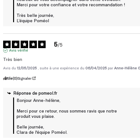
Moins de chute de cheveux, une pousse accélérée, une chevelure
Très belle journée,

plus épaisse, des ongles plus forts : tout cela dans un unique
L’équipe Poméol
comprimé riche de 18 actifs qui agissent sur la beauté et la
santé des ongles et cheveux.
5
Ces résultats sont obtenus grâce à un savoir-faire détenu par
/
5
Avis vérifié
Poméol : la concentration, une technique qui permet de
renfermer de nombreux ingrédients naturels dans un seul
Très bien
comprimé pour une efficacité beauté et santé maximale.
Avis du
12/05/2025
, suite à une expérience du
06/04/2025
par
Anne-Hélène G
Les bienfaits :
Utile
(0)
Signaler
Croissance : vitamine B6, Biotine et Zinc
Volume : vitamine B6, Biotine et Zinc
Réponse de
pomeol.fr
Couleur : cuivre
Bonjour Anne-hélène, 

Anti-chute et anti-casse : Myrtille, Poivre noir, vitamines B6, C
Merci pour ce retour, nous sommes ravis que notre 
et E
produit vous plaise. 

Belle journée, 

Clara de l'équipe Poméol.