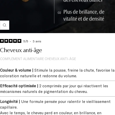
Zoom
5
/
5
-
3
avis
Cheveux anti-âge
COMPLÉMENT ALIMENTAIRE CHEVEUX ANTI-ÂGE
Couleur & volume |
Stimule la pousse, freine la chute, favorise la
coloration naturelle et redonne du volume.
Efficacité optimisée |
2 comprimés par jour qui réactivent les
mécanismes naturels de pigmentation du cheveu.
Longévité |
Une formule pensée pour ralentir le vieillissement
capillaire.
Avec le temps, le cheveu perd en couleur, en brillance, en
densité. Ce n'est pas une fatalité, c'est un mécanisme naturel.