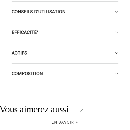
CONSEILS D'UTILISATION
EFFICACITÉ*
ACTIFS
COMPOSITION
Vous aimerez aussi
Les cheveux poussent en moyenne d’un centimètre par mois et il
EN SAVOIR +
est tout à fait normal d’en perdre plusieurs dizaines par jour. Au-
delà, cette perte de cheveux peut avoir un certain nombre