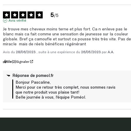
5
/
5
Avis vérifié
Je trouve mes cheveux moins terne et plus fort. Ca n enleve pas le 
blanc mais ca fait comme une sensation de jeunesse sur la couleur 
globale. Bref ça camoufle et surtout ca pousse très très vite. Pas de 
miracle  mais de réels bénéfices régénérant
Avis du
28/06/2023
, suite à une expérience du
26/05/2023
par
A.A.
Utile
(2)
Signaler
Réponse de
pomeol.fr
Bonjour Pascaline,

Merci pour ce retour très complet, nous sommes ravis 
que notre produit vous plaise tant! 

Belle journée à vous, l'équipe Poméol.