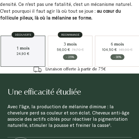
C'est pourquoi il faut agir là où tout se joue :
au cœur du
follicule pileux, là où la mélanine se forme.
DÉCOUVERTE
RECOMMANDÉ
3 mois
6 mois
1 mois
56,00 €
74,70 €
104,50 €
149,90 €
24,90 €
- 25%
- 30%
Livraison offerte à partir de 75€
Une efficacité étudiée
Avec l'âge, la production de mélanine diminue : la
chevelure perd sa couleur et son éclat. Cheveux anti-âge
associe des actifs ciblés pour réactiver la pigmentation
naturelle, stimuler la pousse et freiner la casse¹.
SATISFACTION