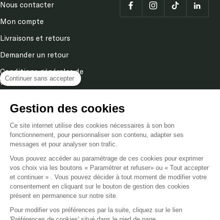
Mon compte
Livraisons et retours
Demander un retour
Conditions générales de
ventes
Continuer sans accepter
Mentions légales
Politique de confidentialité
Gestion des cookies
& cookies
Ce site internet utilise des cookies nécessaires à son bon
fonctionnement, pour personnaliser son contenu, adapter ses
messages et pour analyser son trafic.
Langue
FR
Vous pouvez accéder au paramétrage de ces cookies pour exprimer
vos choix via les boutons « Paramétrer et refuser» ou « Tout accepter
et continuer » . Vous pouvez décider à tout moment de modifier votre
Poméol
2026
consentement en cliquant sur le bouton de gestion des cookies
présent en permanence sur notre site.
Nous acceptons
Pour modifier vos préférences par la suite, cliquez sur le lien
'Préférences de cookies' situé dans le pied de page.