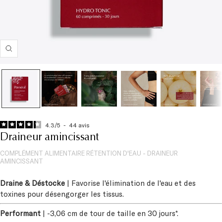
Zoom
4.3
/
5
-
44
avis
Draineur amincissant
COMPLÉMENT ALIMENTAIRE RÉTENTION D'EAU - DRAINEUR
AMINCISSANT
Draine & Déstocke
| Favorise l'élimination de l'eau et des
toxines pour désengorger les tissus.
Performant
| -3,06 cm de tour de taille en 30 jours*.