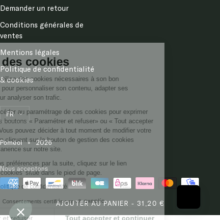
Demander un retour
Conditions générales de
Continuer sans accepter
ventes
Mentions légales
Gestion des cookies
Politique de confidentialité
& cookies
Ce site internet utilise des cookies nécessaires à son bon
fonctionnement, pour personnaliser son contenu, adapter ses
messages et pour analyser son trafic.
Langue
Vous pouvez accéder au paramétrage de ces cookies pour exprimer
FR
vos choix via les boutons « Paramétrer et refuser» ou « Tout accepter
et continuer » . Vous pouvez décider à tout moment de modifier votre
consentement en cliquant sur le bouton de gestion des cookies
Poméol
2026
présent en permanence sur notre site.
Pour modifier vos préférences par la suite, cliquez sur le lien
Nous acceptons
'Préférences de cookies' situé dans le pied de page.
Consulter notre politique de confidentialité
Consentements certifiés par
AJOUTER AU PANIER - 31,20 €
Paramétrer et refuser
Tout accepter et continuer