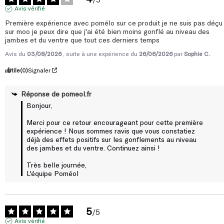
Contrôle et perte de poids : marc de raisin et artichaut
Avis vérifié
Hydro Tonic draineur amincissant a été conçu et élaboré par un
pharmacien diplômé en France. Afin de vous garantir un niveau
Première expérience avec pomélo sur ce produit je ne suis pas déçu 
sur moo je peux dire que j'ai été bien moins gonflé au niveau des 
de qualité élevé, nous avons fait le choix de le faire fabriquer
jambes et du ventre que tout ces derniers temps
entièrement en France.
Avis du
03/08/2026
, suite à une expérience du
26/06/2026
par
Sophie C.
Utile
(0)
Signaler
Réponse de
pomeol.fr
Bonjour,

Merci pour ce retour encourageant pour cette première 
expérience ! Nous sommes ravis que vous constatiez 
déjà des effets positifs sur les gonflements au niveau 
des jambes et du ventre. Continuez ainsi !

Très belle journée,

L'équipe Poméol
5
/
5
Avis vérifié