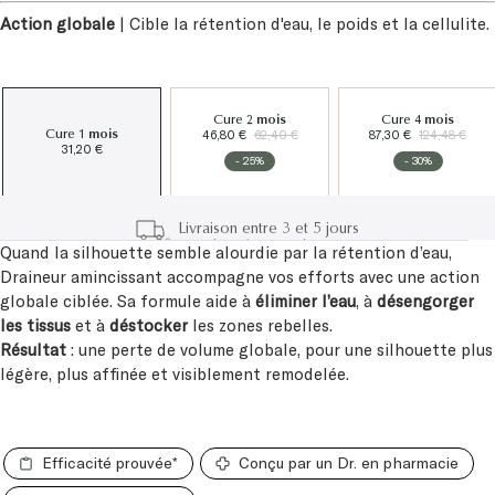
Action globale
| Cible la rétention d'eau, le poids et la cellulite.
Cure
2 mois
Cure
4 mois
46,80 €
62,40 €
87,30 €
124,48 €
Cure
1 mois
31,20 €
- 25%
- 30%
Cadeau à partir de 60€
Quand la silhouette semble alourdie par la rétention d’eau,
Draineur amincissant accompagne vos efforts avec une action
globale ciblée. Sa formule aide à
éliminer l’eau
, à
désengorger
les tissus
et à
déstocker
les zones rebelles.
Résultat
: une perte de volume globale, pour une silhouette plus
légère, plus affinée et visiblement remodelée.
Efficacité prouvée*
Conçu par un Dr. en pharmacie