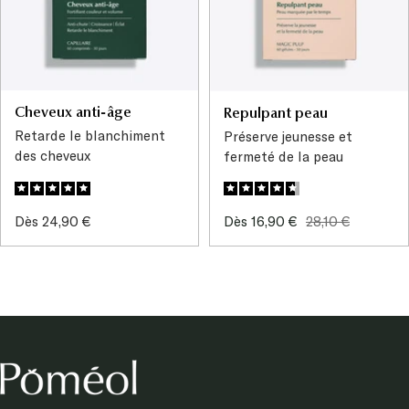
Cheveux anti-âge
Repulpant peau
Retarde le blanchiment
Préserve jeunesse et
des cheveux
fermeté de la peau
Prix
Prix
Prix
Dès 24,90 €
Dès 16,90 €
28,10 €
de
de
normal
vente
vente