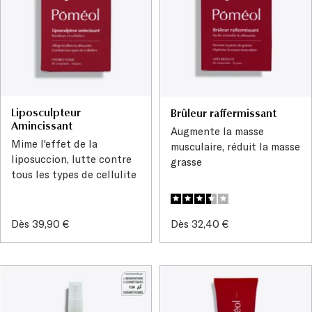
Liposculpteur
Brûleur raffermissant
Amincissant
Augmente la masse
Mime l'effet de la
musculaire, réduit la masse
liposuccion, lutte contre
grasse
tous les types de cellulite
Prix
Prix
Dès 39,90 €
Dès 32,40 €
de
de
vente
vente