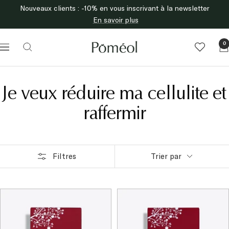
Passer
Nouveaux clients : -10% en vous inscrivant à la newsletter
au
En savoir plus
contenu
Poméol
0
Navigation
Je veux réduire ma cellulite et
raffermir
Filtres
Trier par