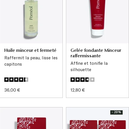
Huile minceur et fermeté
Gelée fondante Minceur
raffermissante
Raffermit la peau, lisse les
Affine et tonifie la
capitons
silhouette
Prix
Prix
36,00 €
12,80 €
de
de
vente
vente
- 20%