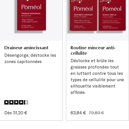
Draineur amincissant
Routine minceur anti-
cellulite
Désengorge, déstocke les
Déstocke et brûle les
zones capitonnées
graisses profondes tout
en luttant contre tous les
types de cellulite pour une
silhouette visiblement
affinée.
Prix
Prix
Prix
Dès 31,20 €
63,84 €
79,80 €
de
de
normal
vente
vente