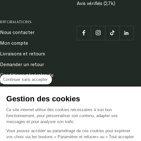
Avis vérifiés (2,7k)
INFORMATIONS
Nous contacter
Mon compte
Livraisons et retours
Demander un retour
Conditions générales de
Continuer sans accepter
ventes
Mentions légales
Gestion des cookies
Politique de confidentialité
& cookies
Ce site internet utilise des cookies nécessaires à son bon
fonctionnement, pour personnaliser son contenu, adapter ses
messages et pour analyser son trafic.
Langue
Vous pouvez accéder au paramétrage de ces cookies pour exprimer
FR
vos choix via les boutons « Paramétrer et refuser» ou « Tout accepter