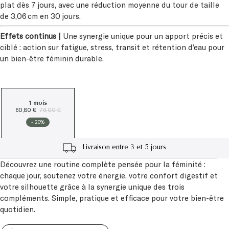
plat dès 7 jours, avec une réduction moyenne du tour de taille
de 3,06 cm en 30 jours.
Effets continus |
Une synergie unique pour un apport précis et
ciblé : action sur fatigue, stress, transit et rétention d’eau pour
un bien-être féminin durable.
1 mois
60,80 €
76,00 €
- 20%
Cadeau à partir de 60€
Découvrez une routine complète pensée pour la féminité :
Livraison entre 3 et 5 jours
chaque jour, soutenez votre énergie, votre confort digestif et
votre silhouette grâce à la synergie unique des trois
compléments. Simple, pratique et efficace pour votre bien-être
quotidien.