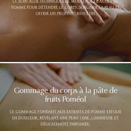
CE SOIN ALLIE TECHNIQUES DE MODELAGE ET ACTIFS DE
POMME POUR DÉTENDRE LE CORPS, SUBLIMER LA PEAU ET
OFFRIR UN PROFOND BIEN-ÊTRE
Gommage du corps à la pâte de
fruits Poméol
CE GOMMAGE FONDANT AUX EXTRAITS DE POMME EXFOLIE
EN DOUCEUR, RÉVÉLANT UNE PEAU LISSE, LUMINEUSE ET
DÉLICATEMENT PARFUMÉE.