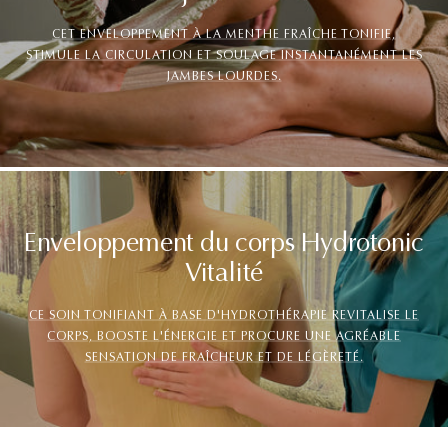
CET ENVELOPPEMENT À LA MENTHE FRAÎCHE TONIFIE,
STIMULE LA CIRCULATION ET SOULAGE INSTANTANÉMENT LES
JAMBES LOURDES.
Enveloppement du corps Hydrotonic
Vitalité
CE SOIN TONIFIANT À BASE D'HYDROTHÉRAPIE REVITALISE LE
CORPS, BOOSTE L'ÉNERGIE ET PROCURE UNE AGRÉABLE
SENSATION DE FRAÎCHEUR ET DE LÉGÈRETÉ.