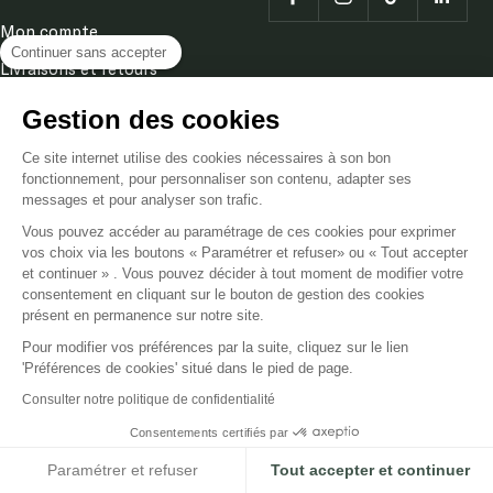
Nous contacter
Continuer sans accepter
Mon compte
Livraisons et retours
Gestion des cookies
Demander un retour
Ce site internet utilise des cookies nécessaires à son bon
Terms and conditions
fonctionnement, pour personnaliser son contenu, adapter ses
messages et pour analyser son trafic.
Legal Notice
Vous pouvez accéder au paramétrage de ces cookies pour exprimer
Privacy & cookies policy
vos choix via les boutons « Paramétrer et refuser» ou « Tout accepter
et continuer » . Vous pouvez décider à tout moment de modifier votre
consentement en cliquant sur le bouton de gestion des cookies
Language
présent en permanence sur notre site.
EN
Pour modifier vos préférences par la suite, cliquez sur le lien
'Préférences de cookies' situé dans le pied de page.
Poméol
Powered by Shopify
Consulter notre politique de confidentialité
Consentements certifiés par
We accept
Paramétrer et refuser
Tout accepter et continuer