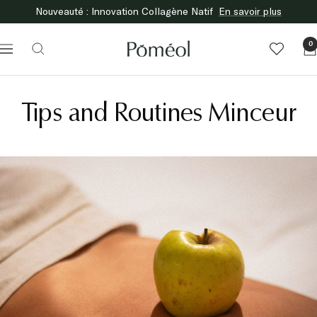
Skip
Free delivery to relay points from 60€ of purchase
to
En savoir plus
content
Poméol
0
Navigation
Tips and Routines Minceur