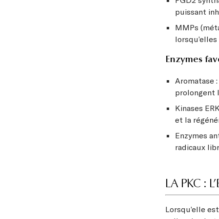
PGD2 syntha
puissant inh
MMPs (métal
lorsqu’elles
Enzymes favo
Aromatase :
prolongent 
Kinases ERK 
et la régéné
Enzymes anti
radicaux lib
LA PKC : 
Lorsqu’elle est