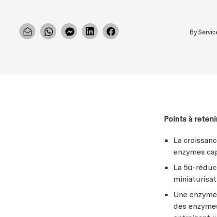
By Servi
Points à retenir
La croissanc
enzymes capi
La 5α-réduc
miniaturisat
Une enzyme c
des enzymes