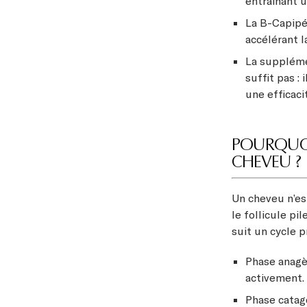
entrainant u
La B-Capipé
accélérant l
La supplémen
suffit pas :
une efficaci
POURQUOI 
CHEVEU ?
Un cheveu n’est
le follicule pi
suit un cycle pr
Phase anagèn
activement.
Phase catagèn