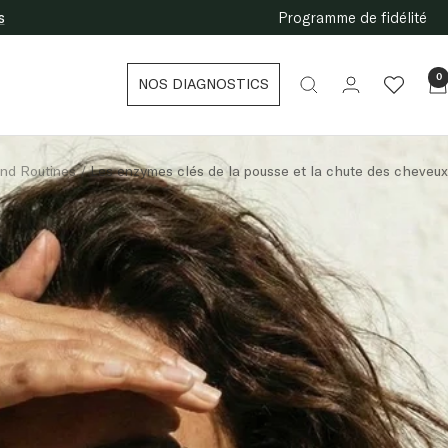
s
Programme de fidélité
0
NOS DIAGNOSTICS
and Routines
Les enzymes clés de la pousse et la chute des cheveux