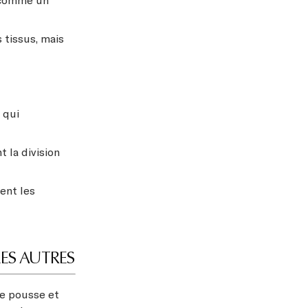
e comme un
 tissus, mais
 qui
t la division
ent les
ES AUTRES
e pousse et