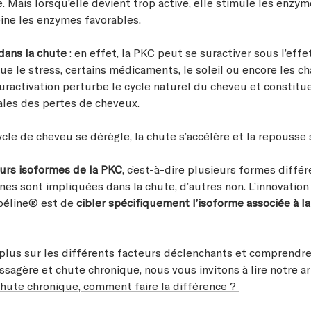
. Mais lorsqu’elle devient trop active, elle stimule les enzy
eine les enzymes favorables.
 dans la chute
: en effet, la PKC peut se suractiver sous l’effe
que le stress, certains médicaments, le soleil ou encore les 
suractivation perturbe le cycle naturel du cheveu et constitu
ales des pertes de cheveux.
cycle de cheveu se dérègle, la chute s’accélère et la repousse s
eurs isoformes de la PKC
, c’est-à-dire plusieurs formes diffé
nes sont impliquées dans la chute, d’autres non. L’innovatio
péline® est de
cibler spécifiquement l’isoforme associée à la
 plus sur les différents facteurs déclenchants et comprendre
sagère et chute chronique, nous vous invitons à lire notre art
hute chronique, comment faire la différence ?