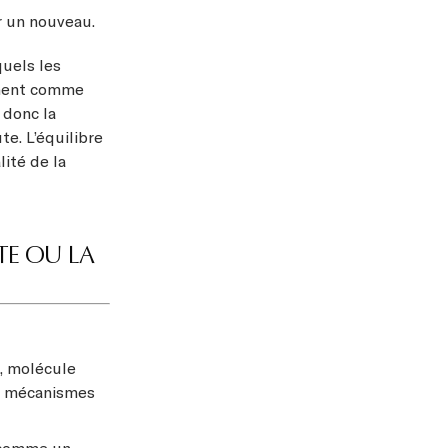
r un nouveau.
uels les
nnent comme
 donc la
e. L’équilibre
ité de la
TE OU LA
, molécule
es mécanismes