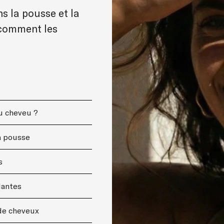
s la pousse et la
 comment les
du cheveu ?
a pousse
s
antes
de cheveux