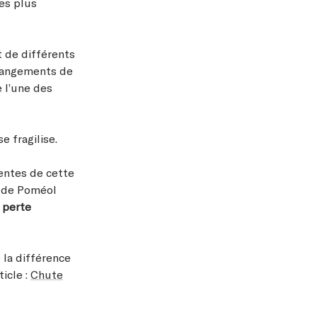
mes plus
t de différents
changements de
e l’une des
e fragilise.
rentes de cette
n de Poméol
 perte
 la différence
icle :
Chute