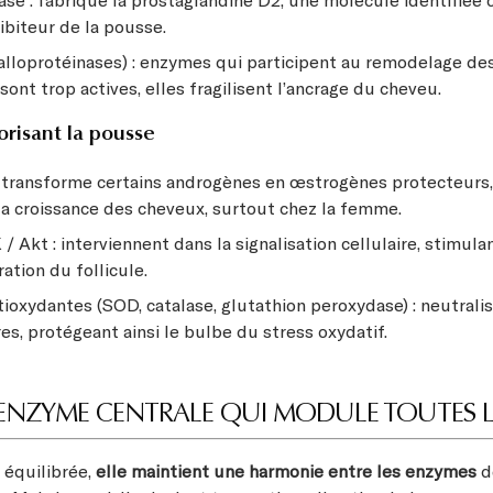
se : fabrique la prostaglandine D2, une molécule identifié
ibiteur de la pousse.
loprotéinases) : enzymes qui participent au remodelage des
 sont trop actives, elles fragilisent l’ancrage du cheveu.
risant la pousse
 transforme certains androgènes en œstrogènes protecteurs,
la croissance des cheveux, surtout chez la femme.
/ Akt : interviennent dans la signalisation cellulaire, stimulan
ration du follicule.
oxydantes (SOD, catalase, glutathion peroxydase) : neutralis
res, protégeant ainsi le bulbe du stress oxydatif.
L’ENZYME CENTRALE QUI MODULE TOUTES L
 équilibrée,
elle maintient une harmonie entre les enzymes
d