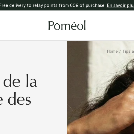
Free delivery to relay points from 60€ of purchase
En savoir plu
Poméol
Home
Tips 
 de la
e des