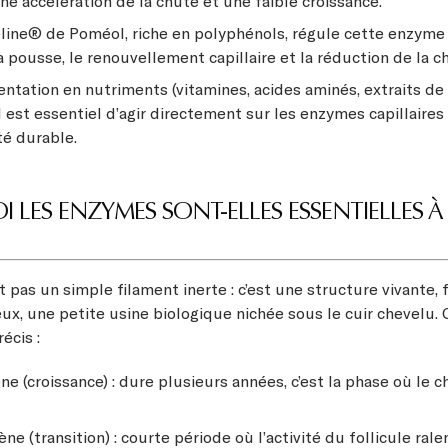
ne accélération de la chute et une faible croissance.
line® de Poméol, riche en polyphénols, régule cette enzyme 
a pousse, le renouvellement capillaire et la réduction de la c
tation en nutriments (vitamines, acides aminés, extraits de
 il est essentiel d’agir directement sur les enzymes capillaires
té durable.
LES ENZYMES SONT-ELLES ESSENTIELLES À 
 pas un simple filament inerte : c’est une structure vivante,
leux, une petite usine biologique nichée sous le cuir chevelu
écis :
e (croissance) : dure plusieurs années, c’est la phase où le
e (transition) : courte période où l’activité du follicule ralen