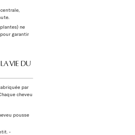
centrale,
hute.
 plantes) ne
 pour garantir
LA VIE DU
 fabriquée par
. Chaque cheveu
 cheveu pousse
tit. -