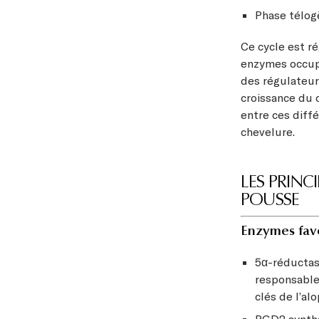
Phase télogè
Ce cycle est r
enzymes occupe
des régulateurs
croissance du 
entre ces diff
chevelure.
LES PRINC
POUSSE
Enzymes favo
5α-réductas
responsable
clés de l’al