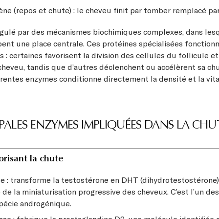
ne (repos et chute) : le cheveu finit par tomber remplacé pa
égulé par des mécanismes biochimiques complexes, dans lesq
nt une place centrale. Ces protéines spécialisées fonctio
 : certaines favorisent la division des cellules du follicule et
cheveu, tandis que d’autres déclenchent ou accélèrent sa chut
érentes enzymes conditionne directement la densité et la vital
IPALES ENZYMES IMPLIQUÉES DANS LA CHU
risant la chute
e : transforme la testostérone en DHT (dihydrotestostérone)
 de la miniaturisation progressive des cheveux. C’est l’un d
opécie androgénique.