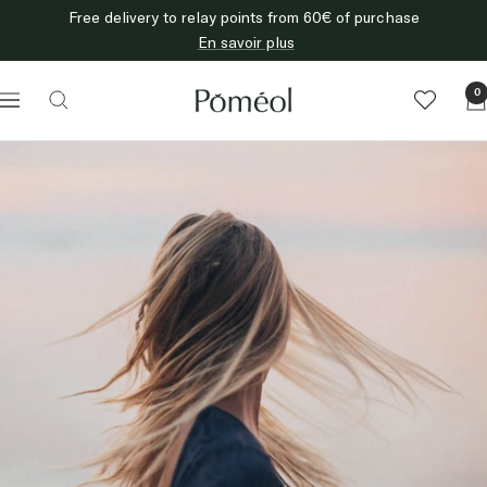
Skip
Free delivery to relay points from 60€ of purchase
to
En savoir plus
content
Poméol
0
Navigation