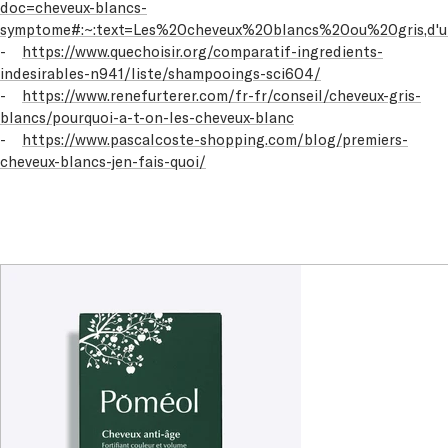
doc=cheveux-blancs-
symptome#:~:text=Les%20cheveux%20blancs%20ou%20gris,d
-
https://www.quechoisir.org/comparatif-ingredients-
indesirables-n941/liste/shampooings-sci604/
-
https://www.renefurterer.com/fr-fr/conseil/cheveux-gris-
blancs/pourquoi-a-t-on-les-cheveux-blanc
-
https://www.pascalcoste-shopping.com/blog/premiers-
cheveux-blancs-jen-fais-quoi/