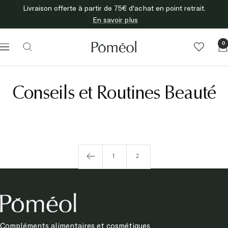
Passer
Livraison offerte à partir de 75€ d'achat en point retrait.
au
En savoir plus
contenu
Poméol
0
Navigation
Conseils et Routines Beauté
1
2
Compléments alimentaires et cosmétiques