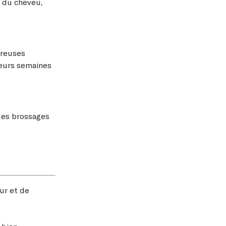
e du cheveu,
breuses
ieurs semaines
les brossages
eur et de