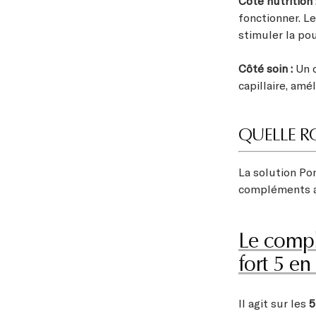
Côté nutrition 
fonctionner. L
stimuler la po
Côté soin :
Un c
capillaire, amé
QUELLE RO
La solution Po
compléments al
Le compl
fort 5 en
Il agit sur les
5