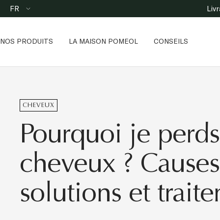
Passer
Langue
FR
Liv
au
contenu
NOS PRODUITS
LA MAISON POMEOL
CONSEILS
CHEVEUX
Pourquoi je perd
cheveux ? Causes
solutions et trait