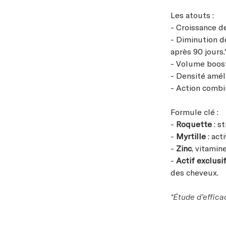
Les atouts :
- Croissance d
- Diminution d
après 90 jours.
- Volume boost
- Densité amél
- Action combi
Formule clé :
-
Roquette
: s
-
Myrtille
: act
-
Zinc
, vitamin
-
Actif exclus
des cheveux.
*Étude d’effica