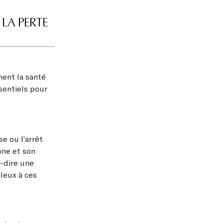
 LA PERTE
ment la santé
ssentiels pour
e ou l’arrêt
one et son
à-dire une
ileux à ces