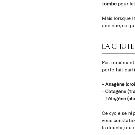
tombe
pour la
Mais lorsque la
diminue, ce qu
LA CHUTE
Pas forcément, 
perte fait par
-
Anagène (cro
-
Catagène (tra
-
Télogène (chu
Ce cycle se ré
vous constatez 
la douche) ou u