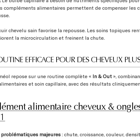
:
Le bulbe capillaire a besoin de nutriments spécifiques pour
es compléments alimentaires permettent de compenser les c
usse.
uir chevelu sain favorise la repousse. Les soins topiques renf
liorent la microcirculation et freinent la chute.
UTINE EFFICACE POUR DES CHEVEUX PLUS
méol repose sur une routine complète «
In & Out
», combinan
imentaires et soin capillaire, avec des résultats cliniqueme
ément alimentaire cheveux & ongles
 1
 problématiques majeures
: chute, croissance, couleur, densi