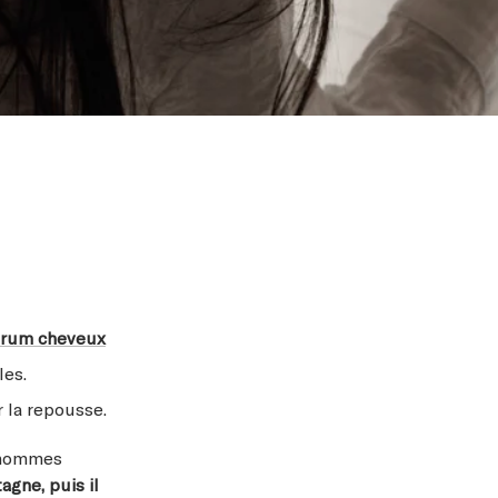
érum cheveux
les.
r la repousse.
, hommes
tagne, puis il