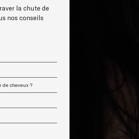
aver la chute de
us nos conseils
e de cheveux ?