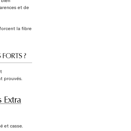
 bien
arences et de
orcent la fibre
 FORTS ?
t
nt prouvés.
 Extra
té et casse.