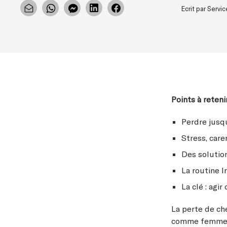
Ecrit par Serv
Points à retenir
Perdre jusqu
Stress, care
Des solution
La routine I
La clé : agir
La perte de c
comme femmes. 