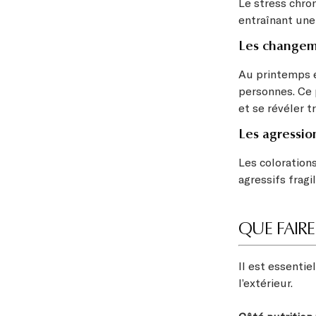
Le stress chro
entraînant une
Les changem
Au printemps e
personnes. Ce 
et se révéler t
Les agressio
Les colorations
agressifs fragil
QUE FAIR
Il est essentie
l’extérieur.