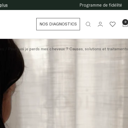
plus
Programme de fidélité
0
NOS DIAGNOSTICS
nes
Pourquoi je perds mes cheveux ? Causes, solutions et traitements