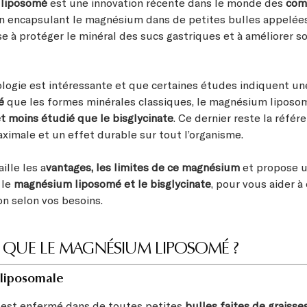
liposomé
est une innovation récente dans le monde des
com
En encapsulant le magnésium dans de petites bulles appelé
se à protéger le minéral des sucs gastriques et à améliorer s
ologie est intéressante et que certaines études indiquent u
é
que les formes minérales classiques, le magnésium lipos
t moins étudié que le bisglycinate
. Ce dernier reste la réfé
aximale et un effet durable sur tout l’organisme.
ille les a
vantages, les limites de ce magnésium
et propose u
 le
magnésium liposomé et le bisglycinate
, pour vous aider à 
on selon vos besoins.
E QUE LE MAGNÉSIUM LIPOSOMÉ ?
 liposomale
est enfermé dans de toutes petites
bulles faites de graisse