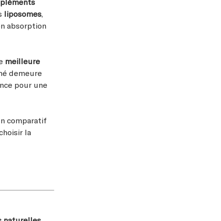
pléments
es
liposomes
,
on absorption
ne
meilleure
omé demeure
rence pour une
n comparatif
choisir la
s naturelles
,