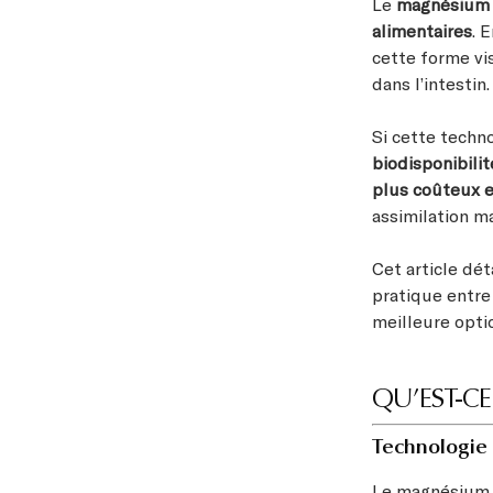
Le
magnésium 
alimentaires
. 
cette forme vi
dans l’intestin.
Si cette techn
biodisponibilit
plus coûteux e
assimilation m
Cet article déta
pratique entre
meilleure opti
QU’EST-C
Technologie
Le magnésium 