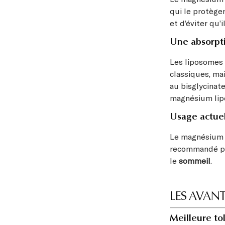
qui le protègen
et d’éviter qu’
Une absorpt
Les liposomes
classiques, ma
au bisglycinat
magnésium lip
Usage actue
Le magnésium 
recommandé po
le
sommeil
.
LES AVAN
Meilleure to