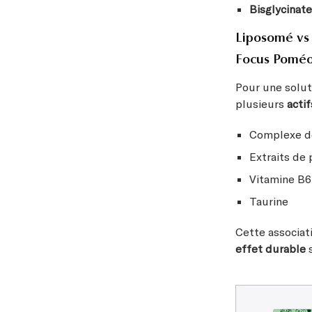
Bisglycinate
Liposomé vs 
Focus Poméo
Pour une solut
plusieurs
acti
Complexe de
Extraits de
Vitamine B6
Taurine
Cette associa
effet durable
s