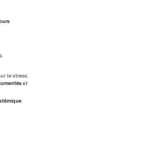
ours
s.
r le stress,
ocumentés
et
ystémique