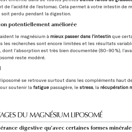
t de l’acidité de l’estomac. Cela permet à votre intestin de 
il soit perdu pendant la digestion.
ion potentiellement améliorée
 aident le magnésium à
mieux passer dans l’intestin
que cert
is les recherches sont encore limitées et les résultats varia
e, dont l’absorption est très bien documentée (80–90 %), l’av
osomé reste modéré.
l
liposomé se retrouve surtout dans les compléments haut de
ur soutenir la
fatigue
passagère, le
stress
, la
récupération 
TAGES DU MAGNÉSIUM LIPOSOMÉ
lérance digestive qu’avec certaines formes minérale