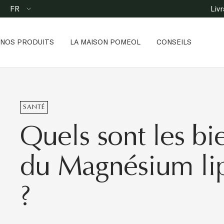
Passer
Langue
FR
Liv
au
contenu
NOS PRODUITS
LA MAISON POMEOL
CONSEILS
SANTÉ
Quels sont les bie
du Magnésium l
?