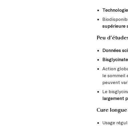
Technologi
Biodisponib
supérieure 
Peu d’études
Données sci
Bisglycinat
Action globa
le sommeil 
peuvent vari
Le bisglycin
largement 
Cure longue
Usage régul