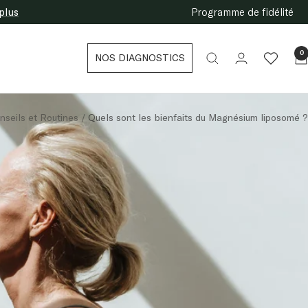
plus
Programme de fidélité
0
NOS DIAGNOSTICS
nseils et Routines
Quels sont les bienfaits du Magnésium liposomé ?