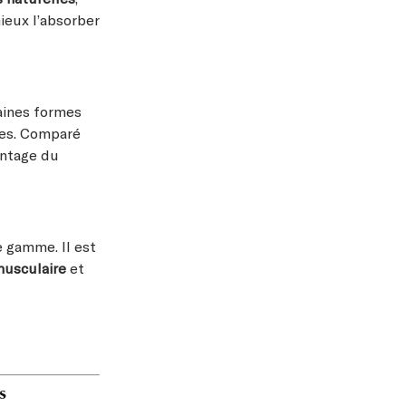
mieux l’absorber
aines formes
bles. Comparé
antage du
 gamme. Il est
musculaire
et
s