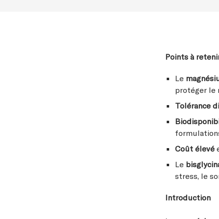
Points à retenir
Le
magnési
protéger le
Tolérance d
Biodisponib
formulation
Coût élevé
Le
bisglyci
stress, le s
Introduction