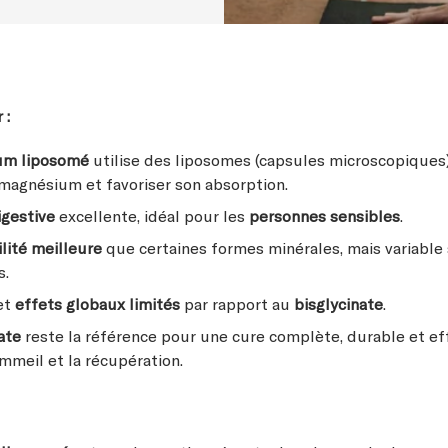
 :
um liposomé
utilise des liposomes (capsules microscopiques
 magnésium et favoriser son absorption.
igestive
excellente, idéal pour les
personnes sensibles
.
ilité meilleure
que certaines formes minérales, mais variable 
s.
et
effets globaux limités
par rapport au
bisglycinate
.
nate
reste la référence pour une cure complète, durable et eff
ommeil et la récupération.