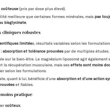
e coûteuse
(prix par dose plus élevé).
ilité meilleure que certaines formes minérales, mais
pas touj
au bisglycinate
.
 cliniques robustes
entifiques limitée
s, résultats variables selon les formulation
e
:
absorption et tolérance prouvées
par de multiples études.
le sur le bien-être. Le magnésium liposomé agit également su
et la récupération musculaire, mais ses
effets sont moins d
er selon les formulations.
ate, quant à lui, bénéficie d’une
absorption et d’une action s
prouvées
et fiables.
 moins pratique
ier
coûteux
.