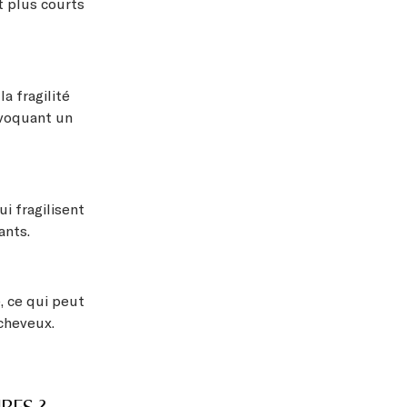
nt plus courts
a fragilité
ovoquant un
i fragilisent
ants.
, ce qui peut
 cheveux.