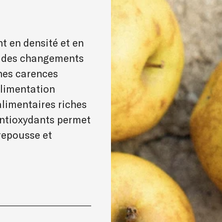
nt en densité et en
l, des changements
ines carences
alimentation
alimentaires riches
antioxydants permet
 repousse et