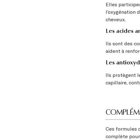
Elles participe
l’oxygénation d
cheveux.
Les acides a
Ils sont des c
aident à renfor
Les antioxyd
Ils protègent l
capillaire, con
COMPLÉME
Ces formules c
complète pour f