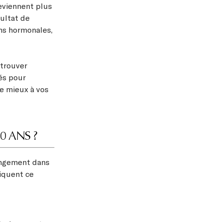
deviennent plus
sultat de
ions hormonales,
etrouver
iés pour
e mieux à vos
0 ANS ?
angement dans
liquent ce