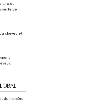
ulaire et
la perte de
 du cheveu et
sement
heveux.
GLOBAL
nt de manière