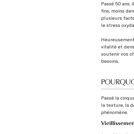
Passé 50 ans, i
fins, moins den
plusieurs facte
le stress oxyda
Heureusement, i
vitalité et den
soutenir vos c
besoins.
POURQUOI 
Passé la cinq
la texture, la 
phénomène.
Vieillissemen