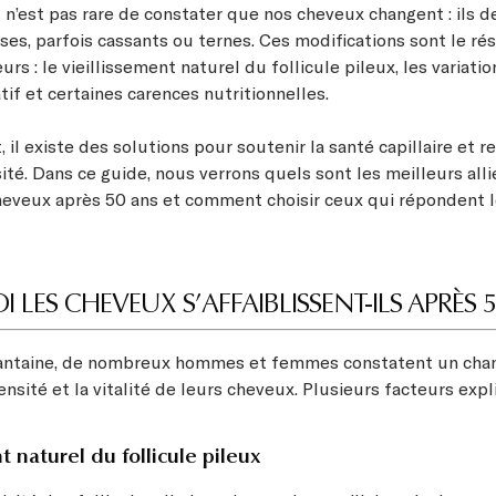
l n’est pas rare de constater que nos cheveux changent : ils 
ses, parfois cassants ou ternes. Ces modifications sont le ré
urs : le vieillissement naturel du follicule pileux, les variat
tif et certaines carences nutritionnelles.
l existe des solutions pour soutenir la santé capillaire et r
sité. Dans ce guide, nous verrons quels sont les meilleurs all
heveux après 50 ans et comment choisir ceux qui répondent l
LES CHEVEUX S’AFFAIBLISSENT-ILS APRÈS 5
uantaine, de nombreux hommes et femmes constatent un ch
densité et la vitalité de leurs cheveux. Plusieurs facteurs exp
t naturel du follicule pileux