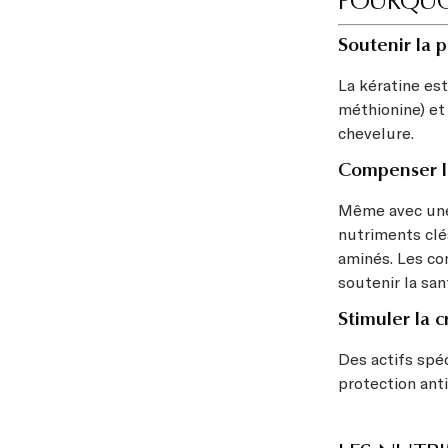
POURQUOI
Soutenir la 
La kératine est
méthionine) et 
chevelure.
Compenser l
Même avec une 
nutriments clé
aminés. Les c
soutenir la san
Stimuler la c
Des actifs spéc
protection ant