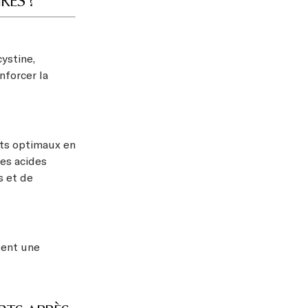
RES ?
cystine,
nforcer la
rts optimaux en
les acides
s et de
tent une