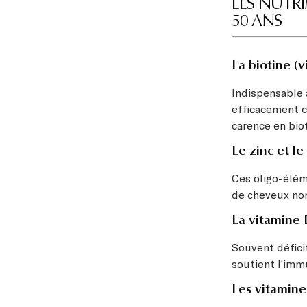
LES NUTRI
50 ANS
La biotine (
Indispensable à
efficacement ce
carence en bio
Le zinc et l
Ces oligo-élém
de cheveux no
La vitamine
Souvent déficit
soutient l’imm
Les vitamine