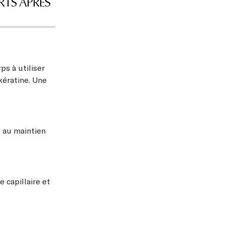
RTS APRÈS
ps à utiliser
kératine. Une
t au maintien
e capillaire et