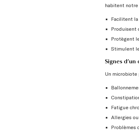
habitent notre
Facilitent l
Produisent c
Protègent l
Stimulent l
Signes d’un 
Un microbiote 
Ballonnemen
Constipatio
Fatigue chr
Allergies ou
Problèmes d