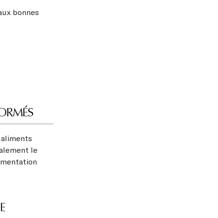
 aux bonnes
SFORMÉS
 aliments
galement le
limentation
E