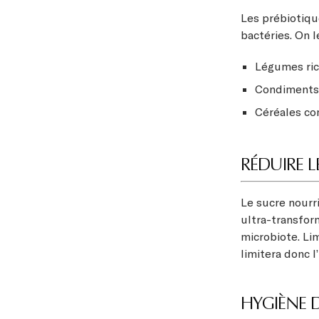
Les prébiotiqu
bactéries. On l
Légumes ric
Condiments :
Céréales com
RÉDUIRE L
Le sucre nourr
ultra-transfor
microbiote. Li
limitera donc l
HYGIÈNE D