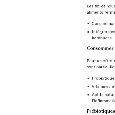
Les fibres nour
aliments ferme
Consommer d
Intégrer des
kombucha.
Consommer d
Pour un effet
sont particuliè
Probiotiques
Vitamines et
Actifs natu
l’inflammati
Prébiotiques