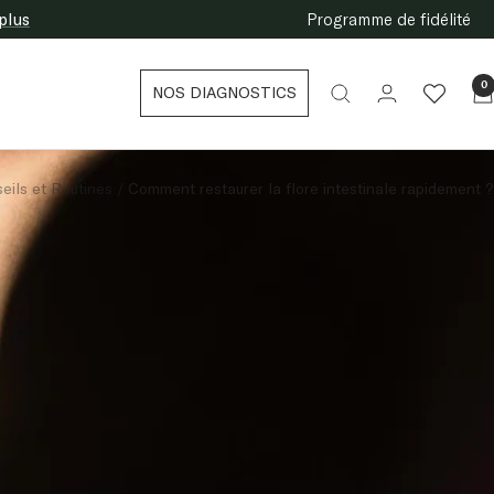
plus
Programme de fidélité
0
NOS DIAGNOSTICS
eils et Routines
Comment restaurer la flore intestinale rapidement ?