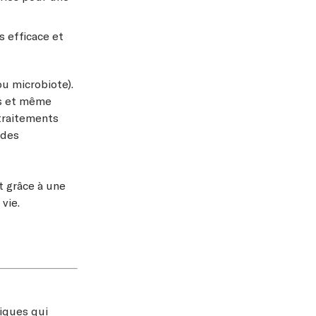
 efficace et
ou microbiote).
ons et même
 traitements
 des
t grâce à une
 vie.
fiques qui