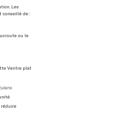
tion. Les
 conseillé de :
oucroute ou le
te Ventre plat
gulans
unité
 réduire