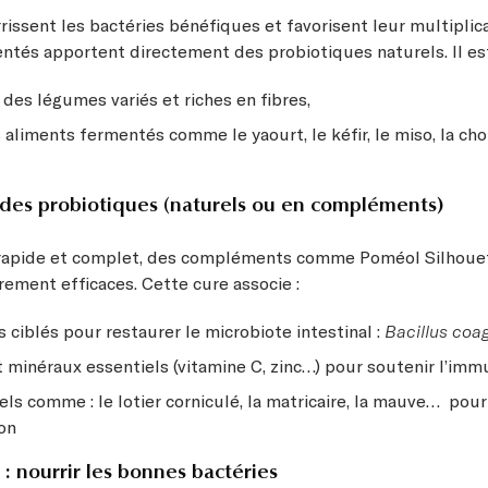
rissent les bactéries bénéfiques et favorisent leur multiplica
ntés apportent directement des probiotiques naturels. Il est
es légumes variés et riches en fibres,
 aliments fermentés comme le yaourt, le kéfir, le miso, la ch
es probiotiques (naturels ou en compléments)
 rapide et complet, des compléments comme
Poméol Silhouet
rement efficaces. Cette cure associe :
 ciblés pour restaurer le microbiote intestinal :
Bacillus coa
 minéraux essentiels (vitamine C, zinc…) pour soutenir l’imm
rels comme :
le lotier corniculé
,
la matricaire, la mauve…
pour
on
 : nourrir les bonnes bactéries