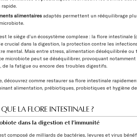
 rapide.
ents alimentaires
adaptés permettent un rééquilibrage plus
microbiote.
est le siège d’un écosystème complexe : la flore intestinale (
le crucial dans la digestion, la protection contre les infecti
tre mental. Mais entre stress, alimentation déséquilibrée ou
 ce microbiote peut se déséquilibrer, provoquant notamment
 de la fatigue ou encore des troubles digestifs.
le, découvrez comme restaurer sa flore intestinale rapidemen
nant alimentation, prébiotiques, probiotiques et hygiène de
 QUE LA FLORE INTESTINALE ?
obiote dans la digestion et l’immunité
est composé de milliards de bactéries, levures et virus béné