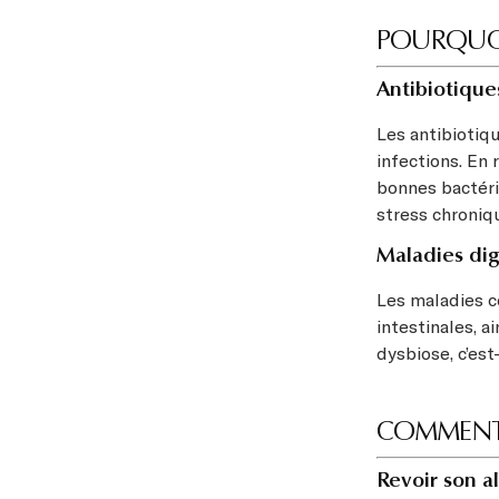
POURQUOI 
Antibiotiques
Les antibiotiqu
infections. En 
bonnes bactérie
stress chroniqu
Maladies dig
Les maladies c
intestinales, 
dysbiose, c’es
COMMENT 
Revoir son a