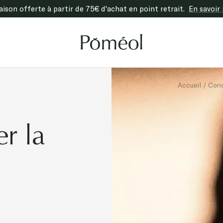
raison offerte à partir de 75€ d'achat en point retrait.
En savoir 
Poméol
Accueil
Cons
r la