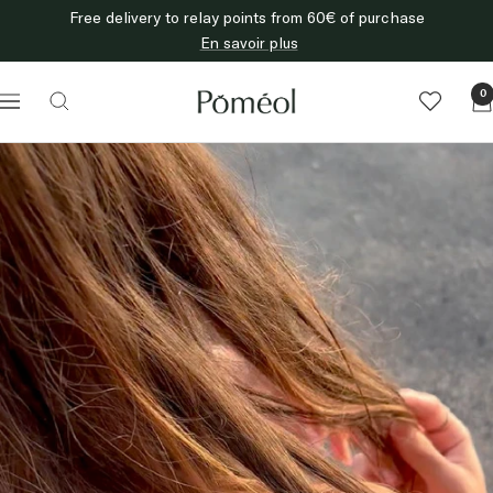
Skip
Free delivery to relay points from 60€ of purchase
to
En savoir plus
content
Poméol
0
Navigation