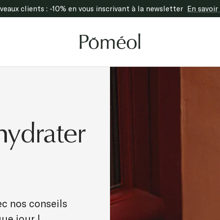
Nouveauté : Innovation Collagène Natif
En savoir plus
Poméol
ydrater
ec nos conseils
ue jour !