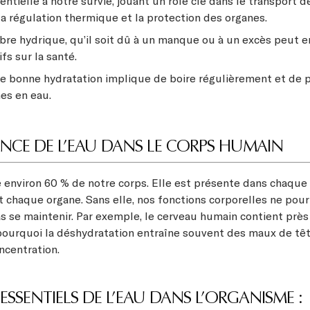
entielle à notre survie, jouant un rôle clé dans le transport d
la régulation thermique et la protection des organes.
bre hydrique, qu’il soit dû à un manque ou à un excès peut e
fs sur la santé.
e bonne hydratation implique de boire régulièrement et de pr
hes en eau.
ANCE DE L’EAU DANS LE CORPS HUMAIN
e environ 60 % de notre corps. Elle est présente dans chaque 
t chaque organe. Sans elle, nos fonctions corporelles ne pour
 se maintenir. Par exemple, le cerveau humain contient près
pourquoi la déshydratation entraîne souvent des maux de tê
ncentration.
 ESSENTIELS DE L’EAU DANS L’ORGANISME :