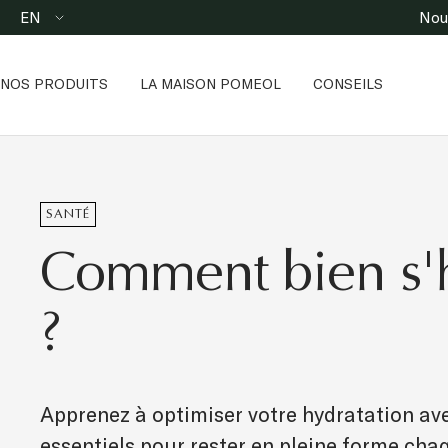
Skip
Language
EN
to
content
NOS PRODUITS
LA MAISON POMEOL
CONSEILS
SANTÉ
Comment bien s'h
?
Apprenez à optimiser votre hydratation av
essentiels pour rester en pleine forme chaq