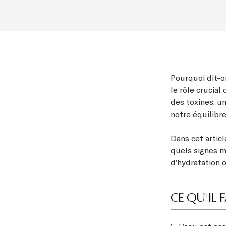
Pourquoi dit-on
le rôle crucial
des toxines, u
notre équilibr
Dans cet articl
quels signes m
d’hydratation 
CE QU'IL 