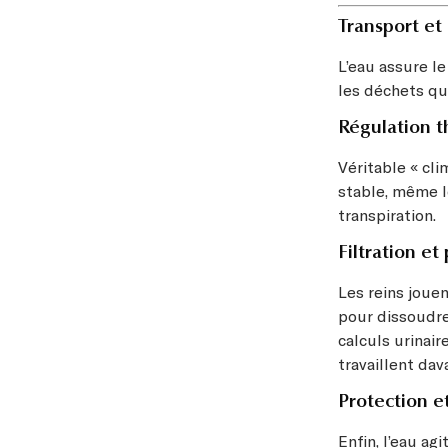
Transport et
L’eau assure le
les déchets qu
Régulation 
Véritable « cl
stable, même l
transpiration.
Filtration et
Les reins jouent
pour dissoudre
calculs urinair
travaillent dav
Protection et
Enfin, l’eau a