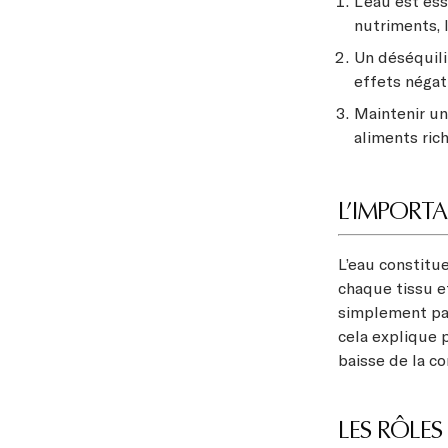
L’eau est ess
nutriments, 
Un déséquili
effets négati
Maintenir un
aliments ric
L’IMPORT
L’eau constitu
chaque tissu e
simplement pas
cela explique 
baisse de la co
LES RÔLES