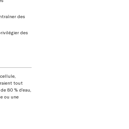
es
ntraîner des
ivilégier des
cellule,
raient tout
 de 80 % d’eau,
te ou une