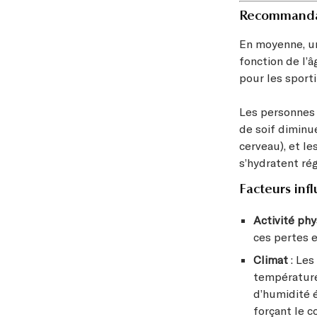
Recommandat
En moyenne, un 
fonction de l’â
pour les sporti
Les personnes â
de soif diminue
cerveau), et le
s’hydratent ré
Facteurs inf
Activité ph
ces pertes e
Climat
: Les
température 
d’humidité é
forçant le c