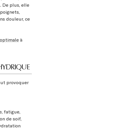
 De plus, elle
 poignets,
ns douleur, ce
 optimale
à
 HYDRIQUE
peut provoquer
, fatigue,
on de soif,
ydratation