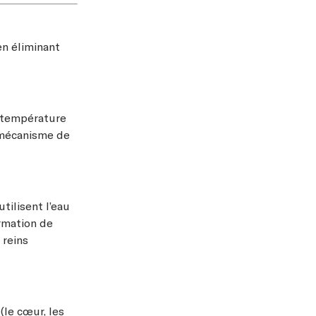
en éliminant
e température
 mécanisme de
utilisent l’eau
ormation de
 reins
(le cœur, les