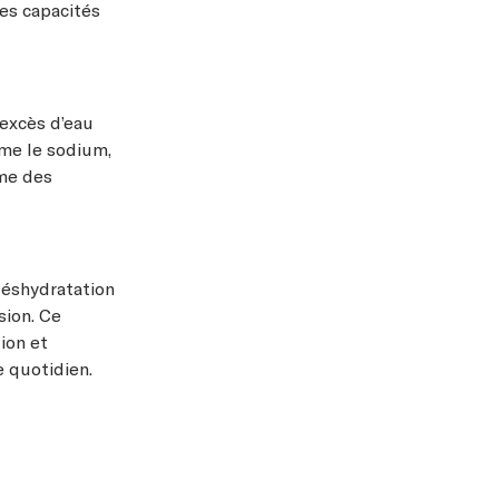
es capacités
 excès d’eau
me le sodium,
me des
déshydratation
sion. Ce
ion et
e quotidien.