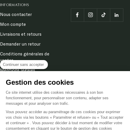
INFORMATIONS
Nous contacter
Mon compte
Livraisons et retours
Demander un retour
Conditions générales de
ventes
Continuer sans accepter
Mentions légales
Politique de confidentialité
Gestion des cookies
& cookies
Ce site internet utilise des cookies nécessaires à son bon
fonctionnement, pour personnaliser son contenu, adapter ses
messages et pour analyser son trafic.
Langue
FR
Vous pouvez accéder au paramétrage de ces cookies pour exprimer
vos choix via les boutons « Paramétrer et refuser» ou « Tout accepter
et continuer » . Vous pouvez décider à tout moment de modifier votre
Poméol
2026
consentement en cliquant sur le bouton de gestion des cookies