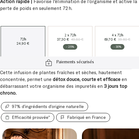
Action rapide |
Favorise l'élimination de l’organisme et active la
perte de poids en seulement 72 h.
2 x 72h
4 x 72h
37,30 €
49,80 €
69,70 €
99,60 €
72h
24,90 €
- 25%
- 30%
Paiements sécurisés
Cette infusion de plantes fraîches et sèches, hautement
concentrée, permet une
détox douce, courte et efficace
en
débarrassant votre organisme des impuretés en
3 jours top
chrono.
97% d’ingrédients d’origine naturelle
Efficacité prouvée*
Fabriqué en France