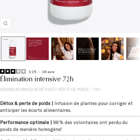
Zoom
3.1
/
5
-
36
avis
Élimination intensive 72h
DRAINEUR MINCEUR DÉTOX ET PERTE DE POIDS - 72H
Détox & perte de poids |
Infusion de plantes pour corriger et
anticiper les écarts alimentaires.
Performance optimale |
96 % des volontaires ont perdu du
poids de manière homogène*.