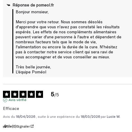
Réponse de
pomeol.fr
simple à mettre en oeuvre et redoutable d'efficacité. A découvrir
sur l'étiquette !
Bonjour monsieur,

Merci pour votre retour. Nous sommes désolés 
Un complément alimentaire minceur aux résultats cliniquement
d'apprendre que vous n'avez pas constaté les résultats 
prouvés* :
espérés. Les effets de nos compléments alimentaires 
peuvent varier d'une personne à l'autre et dépendent de 
- 1,56 kg en moyenne sur 3 jours
nombreux facteurs tels que le mode de vie, 
- 2,16 cm de tour de taille en moyenne sur 3 jours
l'alimentation ou encore la durée de la cure. N'hésitez 
80% de satisfaction
pas à contacter notre service client qui sera ravi de 
vous accompagner et de vous conseiller au mieux.

Les bienfaits de Turboline Ultra Draineur 72h
Perte de poids : effet diurétique permettant la perte d'eau et
Très belle journée,

favorisant l'élimination de graisses superflues (1)
L'équipe Poméol
Élimination : favorise une diurèse efficace permettant de
drainer les toxines (1, 2)
Le draineur naturel Turboline a été conçu et élaboré par un
5
/
5
pharmacien français. Pour vous garantir un niveau de qualité
Avis vérifié
élevé, ce complément alimentaire minceur à boire est fabriqué
Efficace
en France.
Avis du
18/04/2026
, suite à une expérience du
18/03/2026
par
Lucie W.
Utile
(0)
Signaler