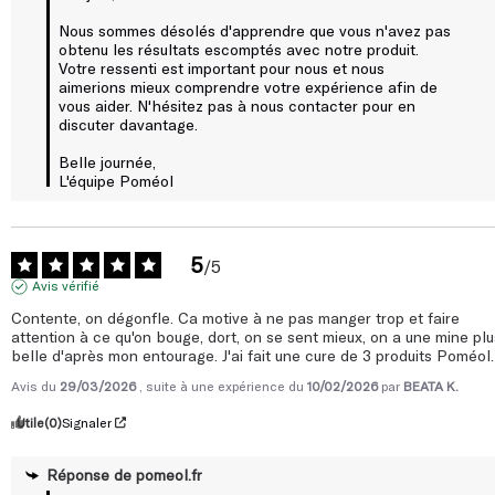
Nous sommes désolés d'apprendre que vous n'avez pas 
obtenu les résultats escomptés avec notre produit. 
Votre ressenti est important pour nous et nous 
aimerions mieux comprendre votre expérience afin de 
vous aider. N'hésitez pas à nous contacter pour en 
discuter davantage.

Belle journée, 

L'équipe Poméol
5
/
5
Avis vérifié
Contente, on dégonfle. Ca motive à ne pas manger trop et faire 
attention à ce qu'on bouge, dort, on se sent mieux, on a une mine plus
belle d'après mon entourage. J'ai fait une cure de 3 produits Poméol.
Avis du
29/03/2026
, suite à une expérience du
10/02/2026
par
BEATA K.
Utile
(0)
Signaler
Réponse de
pomeol.fr