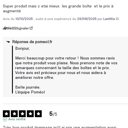
Super produit mais c etai mieux  les grande boîte  et le prix à 
augmenté
Avis du
10/10/2025
, suite à une expérience du
29/08/2025
par
Laetitia O.
Utile
(0)
Signaler
Réponse de
pomeol.fr
Bonjour,

Merci beaucoup pour votre retour ! Nous sommes ravis 
que notre produit vous plaise. Nous prenons note de vos 
remarques concernant la taille des boîtes et le prix. 
Votre avis est précieux pour nous et nous aidera à 
améliorer notre offre.

Belle journée.

L’équipe Poméol
5
/
5
Avis vérifié
Très bon produit dommage qu'il ai pris une augmentation aussi 