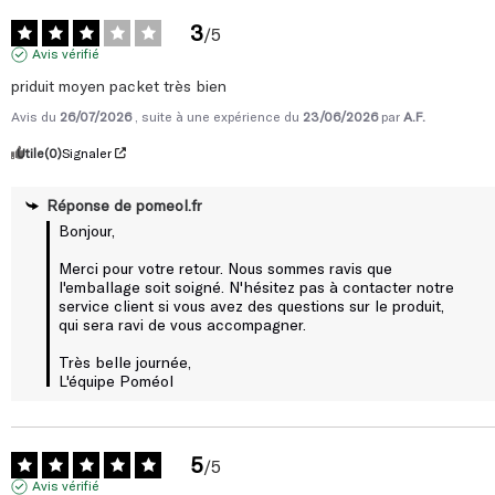
3
/
5
Avis vérifié
priduit moyen packet très bien
Avis du
26/07/2026
, suite à une expérience du
23/06/2026
par
A.F.
Utile
(0)
Signaler
Réponse de
pomeol.fr
Bonjour,

Merci pour votre retour. Nous sommes ravis que 
l'emballage soit soigné. N'hésitez pas à contacter notre 
service client si vous avez des questions sur le produit, 
qui sera ravi de vous accompagner.

Très belle journée,

L'équipe Poméol
5
/
5
Avis vérifié