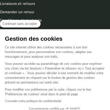
Livraisons et retours
Demander un retour
Conditions générales de
Continuer sans accepter
ventes
Mentions légales
Gestion des cookies
Politique de confidentialité
& cookies
Ce site internet utilise des cookies nécessaires à son bon
fonctionnement, pour personnaliser son contenu, adapter ses
messages et pour analyser son trafic.
Langue
Vous pouvez accéder au paramétrage de ces cookies pour exprimer
FR
vos choix via les boutons « Paramétrer et refuser» ou « Tout accepter
et continuer » . Vous pouvez décider à tout moment de modifier votre
consentement en cliquant sur le bouton de gestion des cookies
Poméol
2026
présent en permanence sur notre site.
Pour modifier vos préférences par la suite, cliquez sur le lien
Nous acceptons
'Préférences de cookies' situé dans le pied de page.
Consulter notre politique de confidentialité
Consentements certifiés par
AJOUTER AU PANIER - 9,90 €