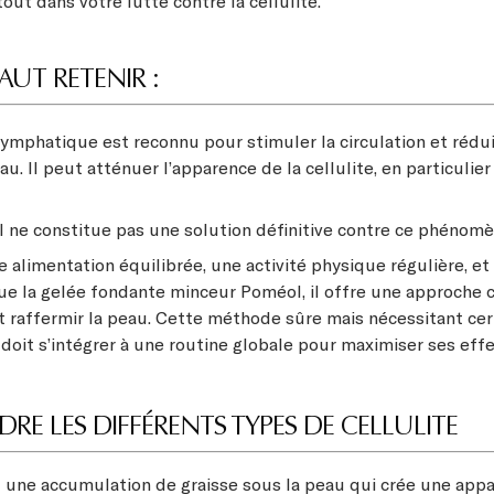
out dans votre lutte contre la cellulite.
FAUT RETENIR :
lymphatique est reconnu pour stimuler la circulation et rédui
au. Il peut atténuer l’apparence de la cellulite, en particulier 
l ne constitue pas une solution définitive contre ce phénomè
e alimentation équilibrée, une activité physique régulière, et
que la gelée fondante minceur Poméol, il offre une approche
et raffermir la peau. Cette méthode sûre mais nécessitant cer
 doit s’intégrer à une routine globale pour maximiser ses effe
E LES DIFFÉRENTS TYPES DE CELLULITE
st une accumulation de graisse sous la peau qui crée une app