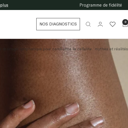
 plus
Programme de fidélité
0
NOS DIAGNOSTICS
e drainage lymphatique pour combattre la cellulite : mythes et réalités