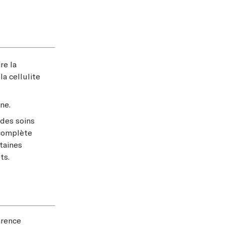
re la
la cellulite
ne.
 des soins
 complète
taines
ts.
arence