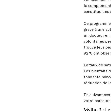
le
complément 
constitue une 
Ce programme c
grâce à une ac
un docteur en 
volontaires pe
trouvé leur pe
92 % ont obser
Le taux de sat
Les bienfaits 
fondante mince
réduction de la
En suivant ces 
votre parcours 
Mythe 3 : Le