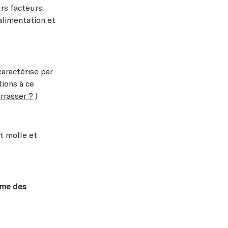
rs facteurs,
’alimentation et
 caractérise par
ions à ce
rrasser ?
)
nt molle et
rme des