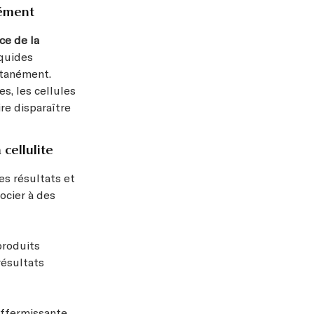
nément
ce de la
iquides
ntanément.
s, les cellules
ire disparaître
cellulite
es résultats et
ocier à des
produits
résultats
affermissante
,