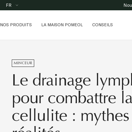
Passer
Langue
FR
Nouv
au
contenu
NOS PRODUITS
LA MAISON POMEOL
CONSEILS
MINCEUR
Le drainage lymp
pour combattre l
cellulite : mythes