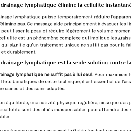
 drainage lymphatique élimine la cellulite instanta
rainage lymphatique puisse temporairement
réduire l’apparen
 l’élimine pas
. Ce massage aide principalement à évacuer les l
i peut lisser la peau et réduire légèrement le volume mome
cellulite est un phénomène complexe qui implique les graisse
 qui signifie qu’un traitement unique ne suffit pas pour la fa
et durablement.
drainage lymphatique est la seule solution contre la 
rainage lymphatique ne suffit pas à lui seul
. Pour maximiser l
ffets bénéfiques de cette technique, il est essentiel de l’ass
ie saines et des soins adaptés.
n équilibrée, une activité physique régulière, ainsi que des 
icellulite sont des alliés indispensables pour atteindre des 
ables.
e programme minceur associant la
Gelée fondante minceur r