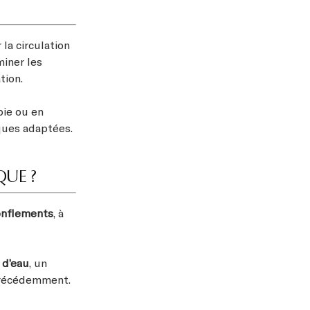
la circulation
miner les
tion.
pie ou en
ques adaptées.
QUE ?
onflements
, à
 d’eau
, un
 précédemment.