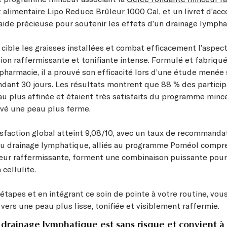
alimentaire Lipo Reduce Brûleur 1000 Cal
, et un livret d’
aide précieuse pour soutenir les effets d’un drainage lympha
ible les graisses installées et combat efficacement l’aspect 
tion raffermissante et tonifiante intense. Formulé et fabriqu
pharmacie, il a prouvé son efficacité lors d’une étude menée 
ndant 30 jours. Les résultats montrent que 88 % des particip
au plus affinée et étaient très satisfaits du programme minc
vé une peau plus ferme.
isfaction global atteint 9,08/10, avec un taux de recommandat
du drainage lymphatique, alliés au programme Poméol compr
ur raffermissante, forment une combinaison puissante pour 
 cellulite.
étapes et en intégrant ce soin de pointe à votre routine, vou
vers une peau plus lisse, tonifiée et visiblement raffermie.
 drainage lymphatique est sans risque et convient à 