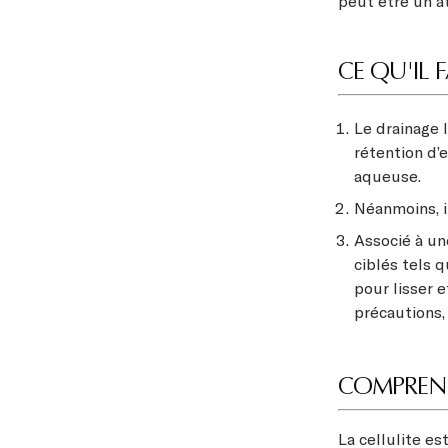
peut être un at
CE QU'IL 
Le drainage 
rétention d’e
aqueuse.
Néanmoins, i
Associé à un
ciblés tels 
pour lisser 
précautions,
COMPRENDR
La cellulite e