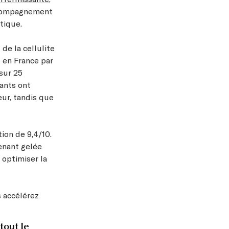
accompagnement
tique.
de la cellulite
é en France par
sur 25
ants ont
eur, tandis que
ion de 9,4/10.
enant gelée
optimiser la
s accélérez
tout le