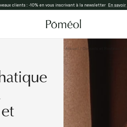
eaux clients : -10% en vous inscrivant à la newsletter
En savoir
Poméol
Accueil
Conseils et Routines
L
hatique
a
 et