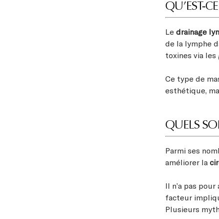
QU’EST-CE
Le
drainage l
de la lymphe da
toxines via le
Ce type de mas
esthétique, ma
QUELS SON
Parmi ses nomb
améliorer la
ci
Il n’a pas pour
facteur impliq
Plusieurs myth